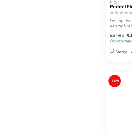
NRS
Peddel Fl
De ongeëve
een zelf-re
€3
€64,95
Op voorraa
Vergelij
-46%