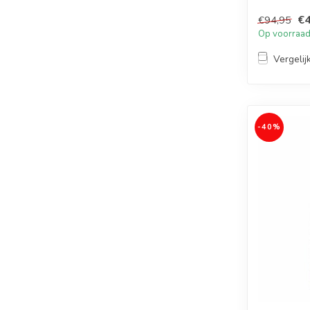
€4
€94,95
Op voorraa
Vergelij
-40%