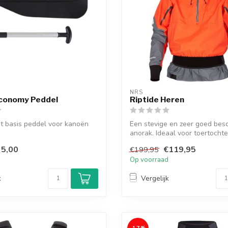
NRS
Economy Peddel
Riptide Heren
t basis peddel voor kanoën
Een stevige en zeer goed be
anorak. Ideaal voor toertocht
op...
5,00
€119,95
€199,95
d
Op voorraad
k
Vergelijk