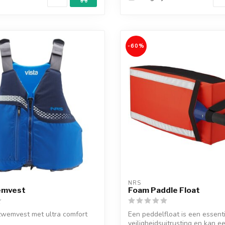
-60%
NRS
emvest
Foam Paddle Float
zwemvest met ultra comfort
Een peddelfloat is een essent
veiligheidsuitrusting en kan e