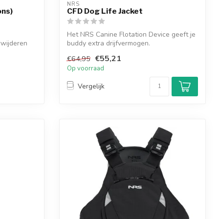
NRS
ons)
CFD Dog Life Jacket
Het NRS Canine Flotation Device geeft je
rwijderen
buddy extra drijfvermogen.
€55,21
€64,95
Op voorraad
Vergelijk