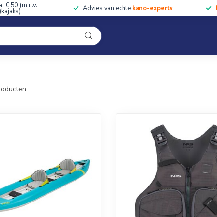
a. € 50 (m.u.v.
Advies van echte
kano-experts
kajaks)
Kleding
Uitrusting
Accessoires
Cursussen & Toc
Onze winkel
roducten