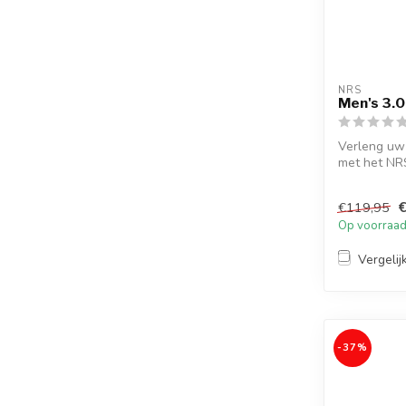
NRS
Men's 3.0
Verleng uw
met het NRS
heren...
€
€119,95
Op voorraa
Vergelij
-37%