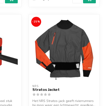
-25%
NRS
Stratos Jacket
ieel stuk
Het NRS Stratos-jack geeft rivierrunners
envoudig
bij mooi weer een lichtgewicht, goedkop...