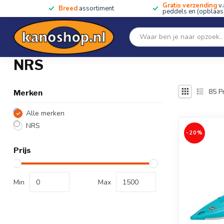
Gratis verzending
v.
Breed
assortiment
peddels en (opblaas)
Home
SALE!!
Kano's, kajaks & SUP's
Peddels
Home
/
Merken
/
NRS
NRS
85
P
Merken
Alle merken
NRS
-20%
Prijs
Min
Max