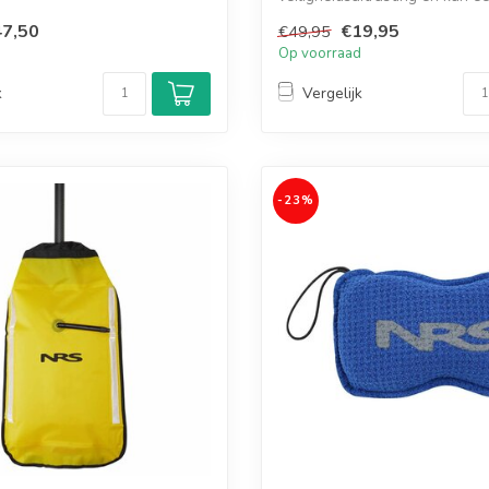
wo...
7,50
€19,95
€49,95
d
Op voorraad
k
Vergelijk
-23%