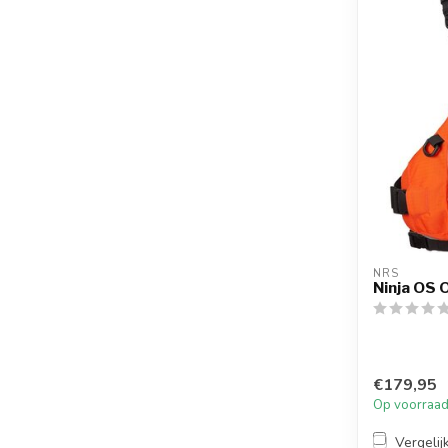
NRS
Ninja OS O
€179,95
Op voorraa
Vergelij