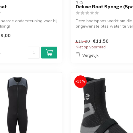
NRS
oat
Deluxe Boat Sponge (Sp
naarde ondersteuning voor bij
Deze bootspons werkt om die
dding!
ongewenste plas water te ve
die zich in de ...
9,00
€11,50
€15,00
d
Niet op voorraad
k
Vergelijk
-15%