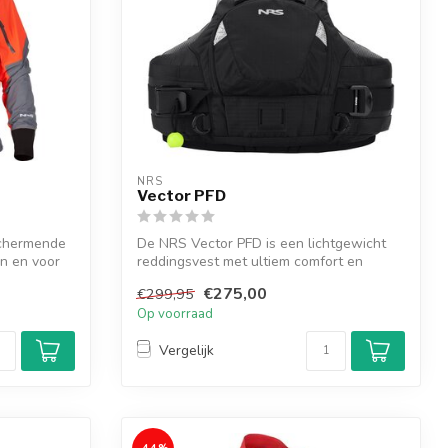
NRS
Vector PFD
schermende
De NRS Vector PFD is een lichtgewicht
en en voor
reddingsvest met ultiem comfort en
bewegin...
€275,00
€299,95
Op voorraad
Vergelijk