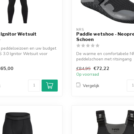
NRS
 Ignitor Wetsuit
Paddle wetshoe - Neopr
Schoen
 peddelseizoen en uw budget
 3.0 Ignitor Wetsuit voor
De warme en comfortabele N
peddelschoen met ritsingang
65,00
€72,22
€84,95
d
Op voorraad
k
Vergelijk