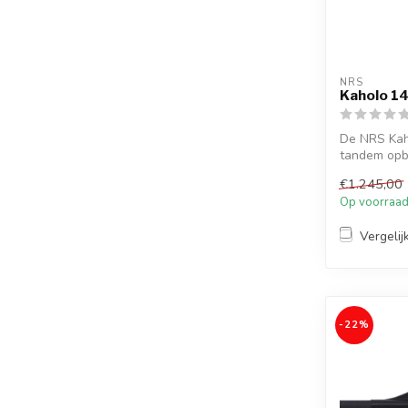
NRS
Kaholo 14
De NRS Kaho
tandem opbl
€1.245,00
Op voorraa
Vergelij
-22%