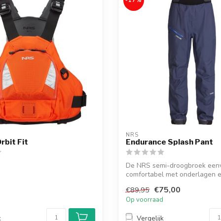
-17%
NRS
rbit Fit
Endurance Splash Pant
De NRS semi-droogbroek een
comfortabel met onderlagen e
koudere ...
€75,00
€89,95
d
Op voorraad
k
Vergelijk