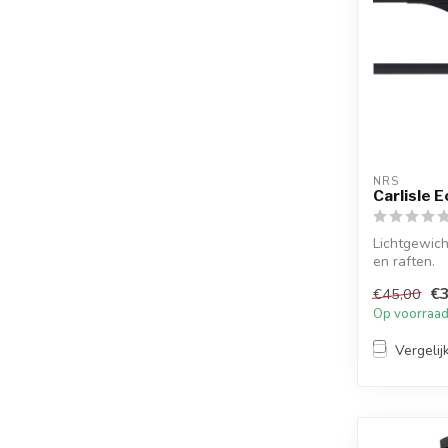
NRS
Carlisle 
Lichtgewich
en raften.
€3
€45,00
Op voorraa
Vergelij