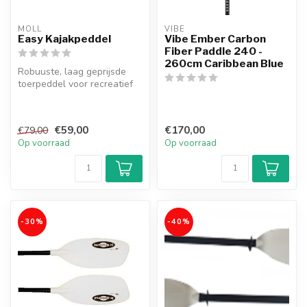
MÖLL
VIBE
Easy Kajakpeddel
Vibe Ember Carbon
Fiber Paddle 240 -
260cm Caribbean Blue
Robuuste, laag geprijsde
toerpeddel voor recreatief
gebruik. Ook geschikt voor
o...
€59,00
€170,00
€79,00
Op voorraad
Op voorraad
-30%
-40%