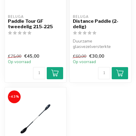
BELUGA
BELUGA
Paddle Tour GF
Distance Paddle (2-
tweedelig 215-225
delig)
Duurzame
glasvezelversterkte
thermoplastische bladen
€45,00
€30,00
€75,00
€60,00
hebben die resulteren in
Op voorraad
Op voorraad
ee...
-43%