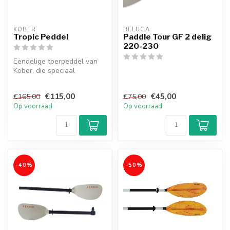
KOBER
BELUGA
Tropic Peddel
Paddle Tour GF 2 delig
220-230
Eendelige toerpeddel van
Kober, die speciaal
ontwikkeld is voor
Kanoshoppers
€115,00
€45,00
€165,00
€75,00
Op voorraad
Op voorraad
-40%
-50%