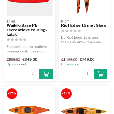
TAHE
RIOT
Waikiki Base PE -
Riot Edge 15 met Skeg
recreatieve touring-
kajak
De Riot Edge 15 is een
toerkajak ontworpen om
Een perfecte recreatieve
zowel te spelen als te
touring-kajak. Ideaal voor
toeren.
beginnende vaarders en
€349,00
€749,00
€599,00
€1.199,00
kinde...
Op voorraad
Op voorraad
-27%
-24%