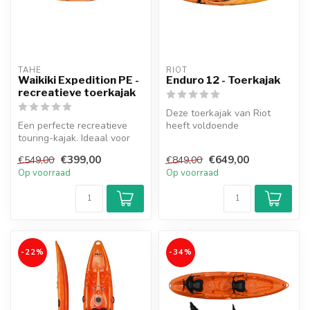
TAHE
RIOT
Waikiki Expedition PE -
Enduro 12 - Toerkajak
recreatieve toerkajak
Deze toerkajak van Riot
Een perfecte recreatieve
heeft voldoende
touring-kajak. Ideaal voor
opbergruimte voor al jouw
beginnende vaarders en
spullen. Zeer ...
€399,00
€649,00
€549,00
€849,00
kinde...
Op voorraad
Op voorraad
-22%
-34%