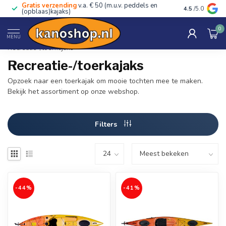
Gratis verzending
v.a. € 50 (m.u.v. peddels en
Advies van ec
4.5
/5.0
(opblaas)kajaks)
0
Home
/
Kano's, kajaks & SUP's
/
Recreatie kajaks
/
MENU
Recreatie-/toerkajaks
Recreatie-/toerkajaks
Opzoek naar een toerkajak om mooie tochten mee te maken.
Bekijk het assortiment op onze webshop.
Filters
-44%
-41%