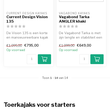
CURRENT DESIGN KAYAKS
VAGABOND KAYAKS
Current Design Vision
Vagabond Tarka
135
ANGLER khaki
De Vision 135 is een korte
De Vagabond Tarka is met
en manoeuvreerbare kajak
zijn lengte en stabiliteit een
van Current Design.
veelzijdige sit-on-top k...
€795,00
€649,00
€1.095,00
€1.099,00
Geschikt...
Op voorraad
Op voorraad
Toon
1
-
14
van 14
Toerkajaks voor starters