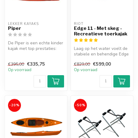
LEKKER KAYAKS
RIOT
Piper
Edge 11 - Met skeg -
Recreatieve toerkajak
De Piper is een echte kinder
kajak met top prestaties:
Laag op het water voelt de
stabiel, snel en wendbaar...
stabiele en behendige Edge
11, van het merk Riot, aan...
€335,75
€599,00
€395,00
€829,00
Op voorraad
Op voorraad
-20%
-50%