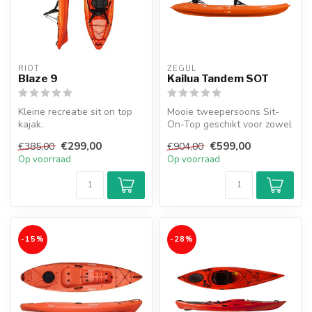
RIOT
ZEGUL
Blaze 9
Kailua Tandem SOT
Kleine recreatie sit on top
Mooie tweepersoons Sit-
kajak.
On-Top geschikt voor zowel
beginners als ervaren
€299,00
€599,00
€385,00
€904,00
peddelaa...
Op voorraad
Op voorraad
-15%
-28%