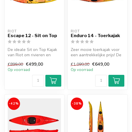
RIOT
RIOT
Escape 12 - Sit on Top
Enduro 14 - Toerkajak
De ideale Sit on Top Kajak
Zeer mooie toerkajak voor
van Riot om rivieren en
een aantrekkelijke prijs! De
wateren mee te ontdekken.
Enduro 14 kajak van het m...
€499,00
€649,00
€899,00
€1.099,00
Uit...
Op voorraad
Op voorraad
-42%
-38%