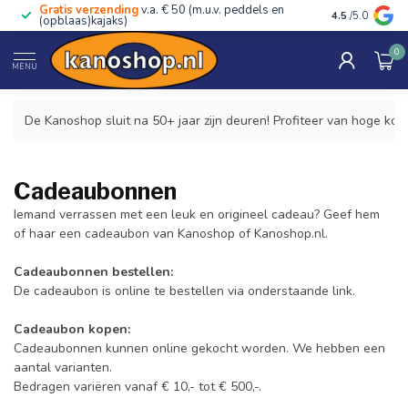
Gratis verzending
v.a. € 50 (m.u.v. peddels en
Advies van ec
4.5
/5.0
(opblaas)kajaks)
0
Home
/
Cadeaubonnen
MENU
De Kanoshop sluit na 50+ jaar zijn deuren! Profiteer van hoge kor
Cadeaubonnen
Iemand verrassen met een leuk en origineel cadeau? Geef hem
of haar een cadeaubon van Kanoshop of Kanoshop.nl.
Cadeaubonnen bestellen:
De cadeaubon is online te bestellen via onderstaande link.
Cadeaubon kopen:
Cadeaubonnen kunnen online gekocht worden. We hebben een
aantal varianten.
Bedragen variëren vanaf € 10,- tot € 500,-.