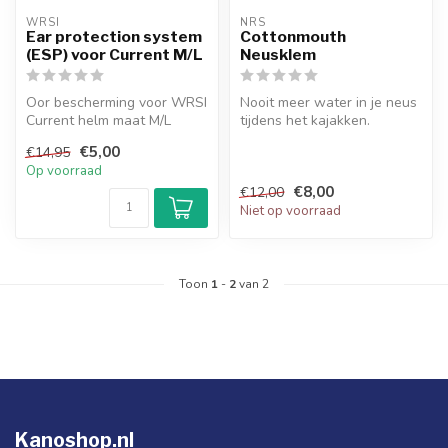
WRSI
NRS
Ear protection system
Cottonmouth
(ESP) voor Current M/L
Neusklem
Oor bescherming voor WRSI
Nooit meer water in je neus
Current helm maat M/L
tijdens het kajakken.
€5,00
€14,95
Op voorraad
€8,00
€12,00
Niet op voorraad
Toon
1
-
2
van 2
Kanoshop.nl