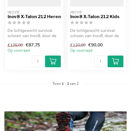
INOV8
INOV8
Inov8 X-Talon 212 Heren
Inov8 X-Talon 212 Kids
De lichtgewicht survival
De lichtgewicht survival
schoen van Inov8, door de
schoen van Inov8, door de
8mm hoge nopen bied de
8mm hoge nopen bied de
€87,75
€90,00
€135,00
€120,00
schoen...
schoen...
Op voorraad
Op voorraad
Toon
1
-
2
van 2