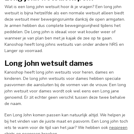
Wat is een long john wetsuit hoor ik je vragen? Een long john
wetsuit is bijna hetzelfde als een normale wetsuit alleen biedt
deze wetsuit meer bewegingsruimte dankzij de open armgaten.
Je armen hebben dus complete bewegingsvrijheid tijdens het
peddelen. De Long john is ideaal voor wat kouder weer of
wanneer je van plan ben met je kajak de zee op te gaan.
Kanoshop heeft long johns wetsuits van onder andere NRS en
Langer op voorraad.
Long john wetsuit dames
Kanoshop heeft long john wetsuits voor heren, dames en
kinderen. De long john wetsuits voor dames hebben speciale
pasvormen die aansluiten bij de vormen van de vrouw. Een long
john wetsuit voor dames wordt ook wel eens een Long jane
genoemd. Er zit echter geen verschil tussen deze twee behalve
de naam.
Een Long John komen passen kan natuurlijk altijd. We helpen je
bij het vinden van de juiste maat en pasvorm. Een Long john toch
iets te warm voor de tijd van het jaar? We hebben ook
neopreen
shirts
en
neopreen broeken