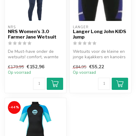
NRS
LANGER
NRS Women's 3.0
Langer Long John KIDS
Farmer Jane Wetsuit
Jump
De Must-have onder de
Wetsuits voor de kleine en
wetsuits! comfort, warmte
jonge kajakkers en kanoërs
en stevigheid. Het
€152,96
€55,22
€179,95
€84,95
mouwloze desi...
Op voorraad
Op voorraad
-44%