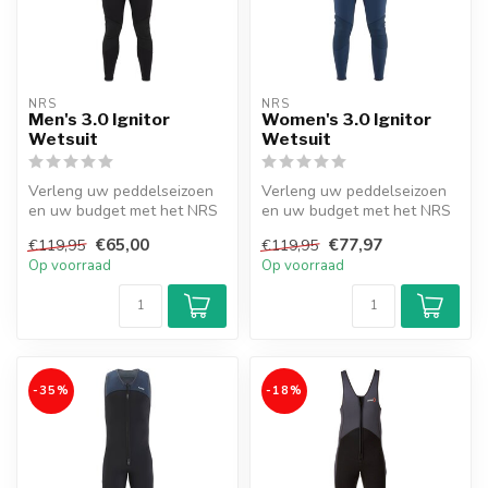
NRS
NRS
Men's 3.0 Ignitor
Women's 3.0 Ignitor
Wetsuit
Wetsuit
Verleng uw peddelseizoen
Verleng uw peddelseizoen
en uw budget met het NRS
en uw budget met het NRS
3.0 Ignitor Wetsuit voor
3.0 Ignitor Wetsuit voor
€65,00
€77,97
€119,95
€119,95
heren...
dames...
Op voorraad
Op voorraad
-35%
-18%