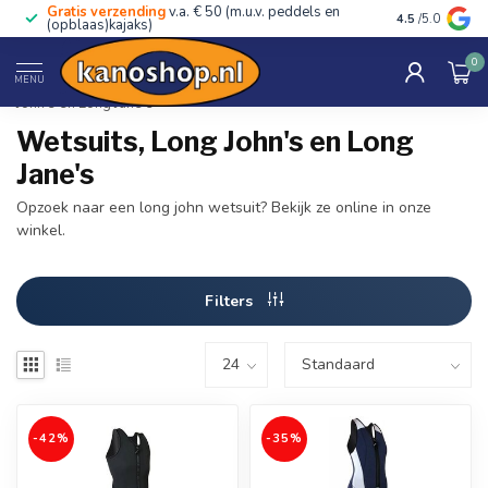
Gratis verzending
v.a. € 50 (m.u.v. peddels en
Advies van ec
4.5
/5.0
(opblaas)kajaks)
0
Home
/
Kleding
/
Wetsuits & neopreen
/
Wetsuits, Long
MENU
John's en Long Jane's
Wetsuits, Long John's en Long
Jane's
Opzoek naar een long john wetsuit? Bekijk ze online in onze
winkel.
Filters
-42%
-35%