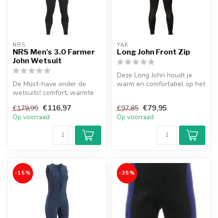
NRS
YAK
NRS Men's 3.0 Farmer
Long John Front Zip
John Wetsuit
Deze Long John houdt je
De Must-have onder de
warm en comfortabel op het
wetsuits! comfort, warmte
water met een all-over 3
en stevigheid. Het
mm n...
€116,97
€79,95
€179,95
€97,85
mouwloze desi...
Op voorraad
Op voorraad
-15%
-35%