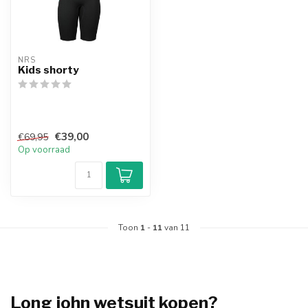
NRS
Kids shorty
€39,00
€69,95
Op voorraad
Toon
1
-
11
van 11
Long john wetsuit kopen?