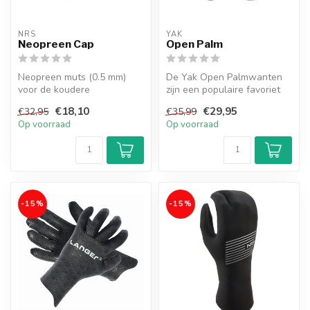
NRS
YAK
Neopreen Cap
Open Palm
Neopreen muts (0.5 mm)
De Yak Open Palmwanten
voor de koudere
zijn een populaire favoriet
peddelseizoenen. Past ook
en houden je handen warm
€18,10
€29,95
€32,95
€35,99
perfect onder e...
zond...
Op voorraad
Op voorraad
-15%
-15%