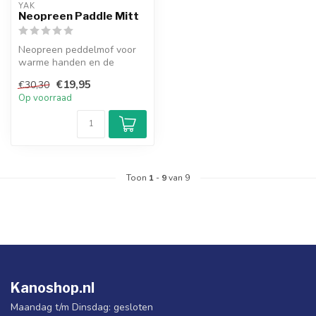
YAK
Neopreen Paddle Mitt
Neopreen peddelmof voor
warme handen en de
perfecte grip op de peddel.
€19,95
€30,30
Op voorraad
Toon
1
-
9
van 9
Kanoshop.nl
Maandag t/m Dinsdag: gesloten