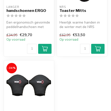
LANGER
NRS
handschoenen ERGO
Toaster Mitts
Een ergonomisch gevormde
Heerlijk warme handen in
peddelhandschoen met
de winter met de NRS
antislip toplaag.
Toaster Mitt
€29,70
€53,50
€34,95
€62,95
Op voorraad
Op voorraad
-34%