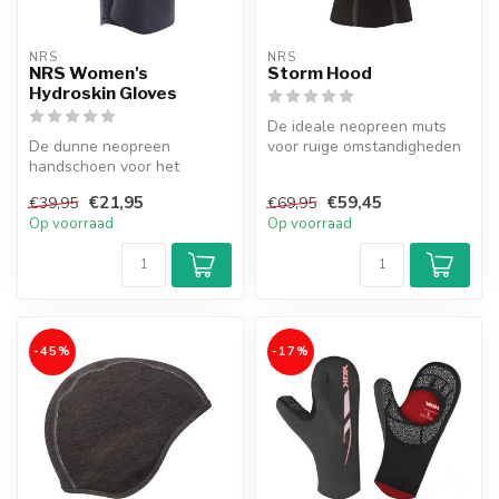
NRS
NRS
NRS Women's
Storm Hood
Hydroskin Gloves
De ideale neopreen muts
De dunne neopreen
voor ruige omstandigheden
handschoen voor het
op het water
koudere water
€21,95
€59,45
€39,95
€69,95
Op voorraad
Op voorraad
-45%
-17%