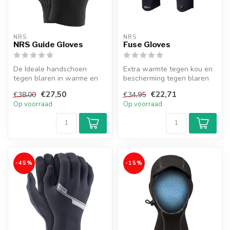
NRS
NRS
NRS Guide Gloves
Fuse Gloves
De Ideale handschoen
Extra warmte tegen kou en
tegen blaren in warme en
bescherming tegen blaren
koele omstandigheden
door 1mm neopreen
€27,50
€22,71
€38,00
€34,95
handschoene...
Op voorraad
Op voorraad
-45%
-15%