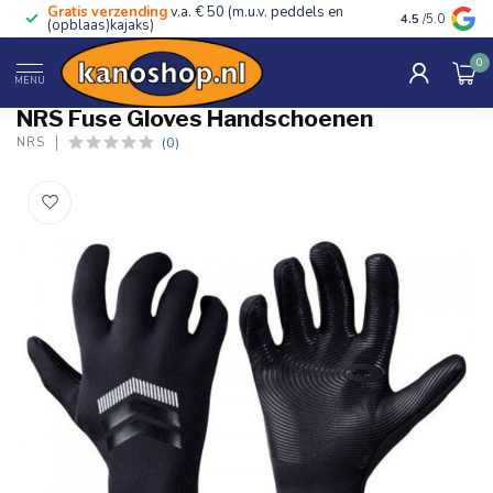
Gratis verzending
v.a. € 50 (m.u.v. peddels en
Advies van ec
4.5
/5.0
(opblaas)kajaks)
0
Home
/
Fuse Gloves Handschoenen
MENU
NRS Fuse Gloves Handschoenen
(0)
NRS