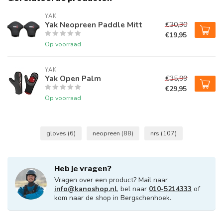
YAK
Yak Neopreen Paddle Mitt
€30,30
€19,95
Op voorraad
YAK
Yak Open Palm
€35,99
€29,95
Op voorraad
gloves
(6)
neopreen
(88)
nrs
(107)
Heb je vragen?
Vragen over een product? Mail naar
info@kanoshop.nl
, bel naar
010-5214333
of
kom naar de shop in Bergschenhoek.