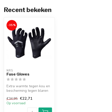
Recent bekeken
-35%
NRS
Fuse Gloves
Extra warmte tegen kou en
bescherming tegen blaren
door 1mm neopreen
€22,71
€34,95
handschoene...
Op voorraad