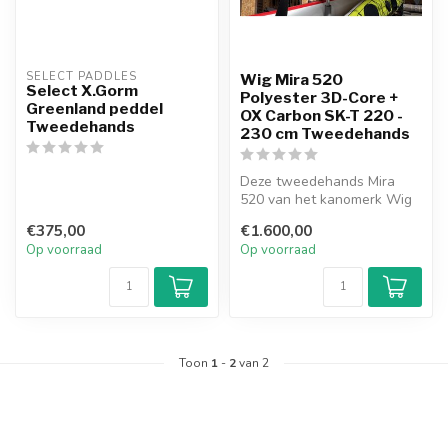
SELECT PADDLES
Wig Mira 520
Select X.Gorm
Polyester 3D-Core +
Greenland peddel
OX Carbon SK-T 220 -
Tweedehands
230 cm Tweedehands
Deze tweedehands Mira
520 van het kanomerk Wig
is ontworpen voor
€375,00
€1.600,00
middelgrote roe...
Op voorraad
Op voorraad
Toon
1
-
2
van 2