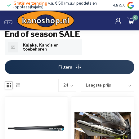
Gratis verzending
v.a. € 50 (m.u.v. peddels en
Advies van ec
4.5
/5.0
(opblaas)kajaks)
0
Home
/
SALE!!
MENU
End of season SALE
Kajaks, Kano's en
toebehoren
Filters