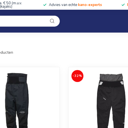
a. € 50 (m.u.v.
Advies van echte
kano-experts
kajaks)
Kleding
Uitrusting
Accessoires
Cursussen & Toc
Onze winkel
Droogbroeken
ducten
-32%