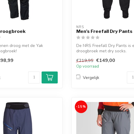
NRS
Droogbroek
Men's Freefall Dry Pants
enen droog met de Yak
De NRS Freefall Dry Pants is 
oogbroek!
droogbroek met dry socks.
98,99
€149,00
€219,95
d
Op voorraad
k
Vergelijk
-15%