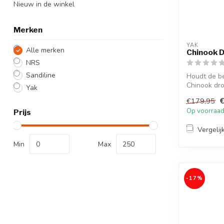
Nieuw in de winkel
Merken
YAK
Alle merken
Chinook 
NRS
Sandiline
Houdt de b
Chinook dr
Yak
€
€179,95
Op voorraa
Prijs
Vergelij
Min
Max
-17%