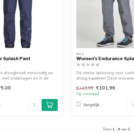
NRS
e Splash Pant
Women's Endurance Spla
i-droogbroek eenvoudig en
Dé snelle oplossing voor comf
 met onderlagen en in de
droog kajakken! Deze vrouwe
s...
5,00
€101,96
€119,95
d
Op voorraad
k
Vergelijk
Toon
1
-
6
van 6