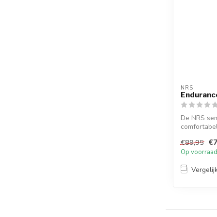
NRS
Enduranc
De NRS sem
comfortabel
koudere ...
€7
€89,95
Op voorraa
Vergelij