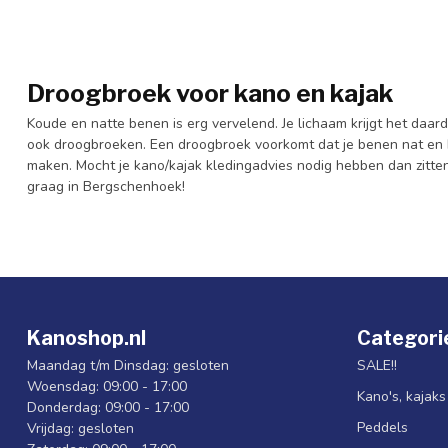
Droogbroek voor kano en kajak
Koude en natte benen is erg vervelend. Je lichaam krijgt het daar
ook droogbroeken. Een droogbroek voorkomt dat je benen nat en k
maken. Mocht je kano/kajak kledingadvies nodig hebben dan zitten w
graag in Bergschenhoek!
Kanoshop.nl
Categori
Maandag t/m Dinsdag: gesloten
SALE!!
Woensdag: 09:00 - 17:00
Kano's, kajak
Donderdag: 09:00 - 17:00
Peddels
Vrijdag: gesloten