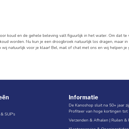
door koud en de gehele beleving valt figuurlijk in het water. Om dat 
oud worden. Nu kun je een droogbroek natuurlijk los dragen, maar in
ij natuurlijk voor je klaar! Bel, mail of chat met ons en wij helpen je
eën
Informatie
De Kanoshop sluit na 50+ jaar zi
Profiteer van hoge kortingen tot
s & SUP's
Verzenden & Afhalen | Ruilen &