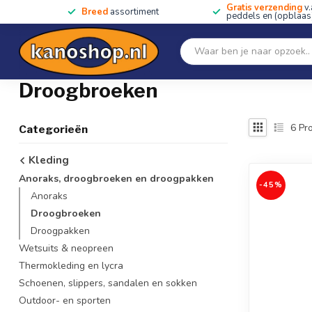
Gratis verzending
v.
Breed
assortiment
peddels en (opblaas)
Home
SALE!!
Kano's, kajaks & SUP's
Peddels
Home
/
Kleding
/
Anoraks, droogbroeken en droogpakken
/
Droogbroeken
6
Pro
Categorieën
Kleding
Anoraks, droogbroeken en droogpakken
-45%
Anoraks
Droogbroeken
Droogpakken
Wetsuits & neopreen
Thermokleding en lycra
Schoenen, slippers, sandalen en sokken
Outdoor- en sporten