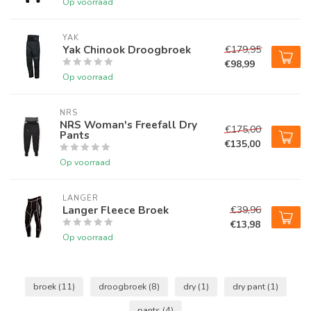
Op voorraad
YAK
Yak Chinook Droogbroek
€179,95
€98,99
Op voorraad
NRS
NRS Woman's Freefall Dry
€175,00
Pants
€135,00
Op voorraad
LANGER
Langer Fleece Broek
€39,96
€13,98
Op voorraad
broek
(11)
droogbroek
(8)
dry
(1)
dry pant
(1)
pants
(4)