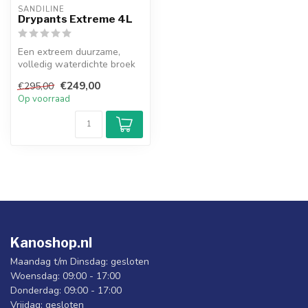
SANDILINE
Drypants Extreme 4L
Een extreem duurzame,
volledig waterdichte broek
die je zelfs in de zwaarste
€249,00
€295,00
oms...
Op voorraad
Kanoshop.nl
Maandag t/m Dinsdag: gesloten
Woensdag: 09:00 - 17:00
Donderdag: 09:00 - 17:00
Vrijdag: gesloten