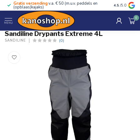
Gratis verzending
v.a. € 50 (m.u.v. peddels en
Advies van ec
4.5
/5.0
(opblaas)kajaks)
0
Home
/
Drypants Extreme 4L
MENU
Sandiline Drypants Extreme 4L
(0)
SANDILINE