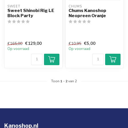
SWEET
CHUMS
Sweet Shinobi Rig LE
Chums Kanoshop
Block Party
Neopreen Oranje
€129,00
€5,00
€165,00
€10,95
Op voorraad
Op voorraad
Toon
1
-
2
van 2
Kanoshop.nl