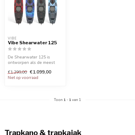
VIBE
Vibe Shearwater 125
De Shearwater 125 is
ontworpen als de meest
veelzijdige en aanpasbare
€1.099,00
€1.299,00
visserskaj...
Niet op voorraad
Toon
1
-
1
van 1
Trapkano & trapkajak