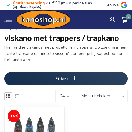
Gratis verzending
v.a. € 50 (m.u.v. peddels en
Advies van ec
4.5
/5.0
(opblaas)kajaks)
0
Home
/
Kano's, kajaks & SUP's
/
Viskajaks & Accessoires
/
MENU
Trapkajaks
viskano met trappers / trapkano
Hier vind je viskanos met propellor en trappers. Op zoek naar een
echte trapkano om mee te vissen? Dan ben je bij Kanoshop aan
het juiste adres
Filters
-15%