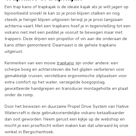
Een trap kano of trapkajak is de ideale kajak als je wilt jagen op
bijvoorbeeld snoek! Je kan zo je prooi blijven stalken en nog
steeds je hengel blijven uitgooien terwijl je je prooi langzaam
achterna vaart. Met een trapkano hoef je in tegenstelling tot een
viskano niet met een peddel je vooruit te bewegen maar met
trappers. Deze drijven een propellor of vin aan die onderaan de
kano zitten gemonteerd. Daarnaast is de gehele trapkano
uitgerust.
Kenmerken van een mooie
trapkano
zijn onder andere: ​​een
scherpe boeg en achtersteven die het glijden verbeteren voor
gemakkelijk cruisen, verstelbare ergonomische zitplaatsen voor
extra comfort op het water, verzegelde boegopslag,
gewatteerde handgrepen en transducer montageholte en plaat
onder de romp.
Door het bewezen en duurzame Propel Drive System van Native
Watercraft is deze gebruiksvriendelijke viskano betaalbaarder
dan ooit geworden. Neem gerust een kijkje op de webshop en
mocht je een proeftocht willen maken kan dat uiteraard bij onze
winkel in Bergschenhoek.