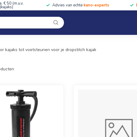
a. € 50 (m.u.v.
Advies van echte
kano-experts
kajaks)
Kleding
Uitrusting
Accessoires
Cursussen & Toc
Onze winkel
Opblaaskajak&SUP
r kajaks tot voetsteunen voor je dropstitch kajak
ducten