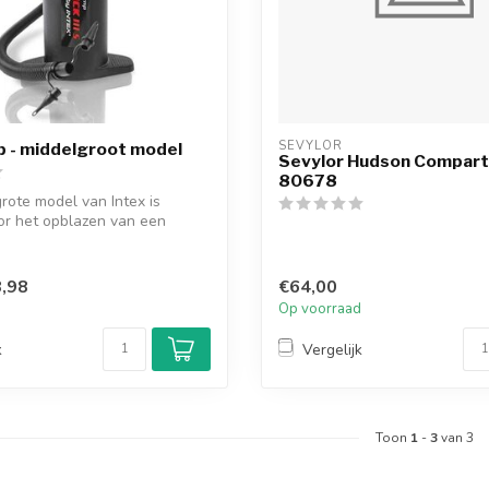
SEVYLOR
 - middelgroot model
Sevylor Hudson Compar
80678
rote model van Intex is
or het opblazen van een
.
,98
€64,00
d
Op voorraad
k
Vergelijk
Toon
1
-
3
van 3