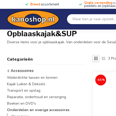
Gratis verzending
v.
Breed
assortiment
peddels en (opblaas)
Home
SALE!!
Kano's, kajaks & SUP's
Peddels
Home
/
Accessoires
/
Onderdelen en overige accessoires
/
Opblaaskajak&SUP
Diverse items voor je opblaaskajak. Van onderdelen voor de Sevylo
3
Pro
Categorieën
Accessoires
Waterdichte tassen en tonnen
-55%
Kajak Luiken & Deksels
Transport en opslag
Reparatie, onderhoud en verzorging
Boeken en DVD's
Onderdelen en overige accessoires