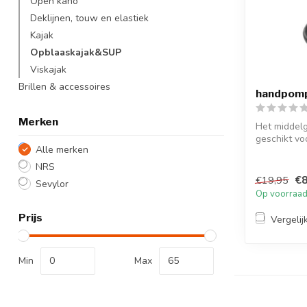
Open kano
Deklijnen, touw en elastiek
Kajak
Opblaaskajak&SUP
Viskajak
Brillen & accessoires
handpomp
Merken
Het middelg
geschikt vo
Alle merken
Sevylor ka..
NRS
€8
€19,95
Sevylor
Op voorraa
Prijs
Vergelij
Min
Max