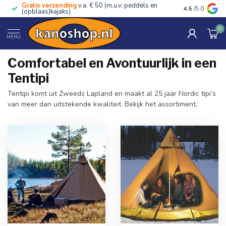
Gratis verzending
v.a. € 50 (m.u.v. peddels en
Advies van ec
4.5
/5.0
(opblaas)kajaks)
0
Home
/
Tentipi
MENU
Comfortabel en Avontuurlijk in een
Tentipi
Tentipi komt uit Zweeds Lapland en maakt al 25 jaar Nordic tipi’s
van meer dan uitstekende kwaliteit. Bekijk het assortiment.