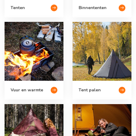
Tenten
Binnententen
Vuur en warmte
Tent palen