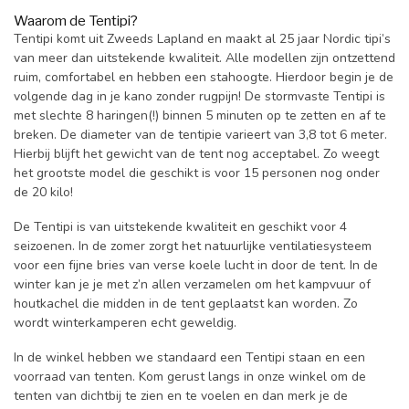
Waarom de Tentipi?
Tentipi komt uit Zweeds Lapland en maakt al 25 jaar Nordic tipi’s
van meer dan uitstekende kwaliteit. Alle modellen zijn ontzettend
ruim, comfortabel en hebben een stahoogte. Hierdoor begin je de
volgende dag in je kano zonder rugpijn! De stormvaste Tentipi is
met slechte 8 haringen(!) binnen 5 minuten op te zetten en af te
breken. De diameter van de tentipie varieert van 3,8 tot 6 meter.
Hierbij blijft het gewicht van de tent nog acceptabel. Zo weegt
het grootste model die geschikt is voor 15 personen nog onder
de 20 kilo!
De Tentipi is van uitstekende kwaliteit en geschikt voor 4
seizoenen. In de zomer zorgt het natuurlijke ventilatiesysteem
voor een fijne bries van verse koele lucht in door de tent. In de
winter kan je je met z’n allen verzamelen om het kampvuur of
houtkachel die midden in de tent geplaatst kan worden. Zo
wordt winterkamperen echt geweldig.
In de winkel hebben we standaard een Tentipi staan en een
voorraad van tenten. Kom gerust langs in onze winkel om de
tenten van dichtbij te zien en te voelen en dan merk je de