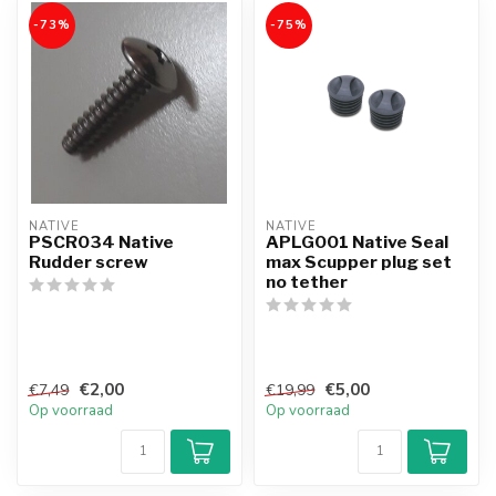
-73%
-75%
NATIVE
NATIVE
PSCR034 Native
APLG001 Native Seal
Rudder screw
max Scupper plug set
no tether
€2,00
€5,00
€7,49
€19,99
Op voorraad
Op voorraad