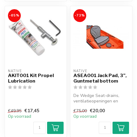
-65%
-73%
NATIVE
NATIVE
AKIT001 Kit Propel
ASEA001 Jack Pad, 3",
Lubrication
Guntmetal bottom
De Wedge Seat-drains,
ventilatieopeningen en
kussens zorgen voor
€17,45
€20,00
€49,95
€75,00
langdurig comfo...
Op voorraad
Op voorraad