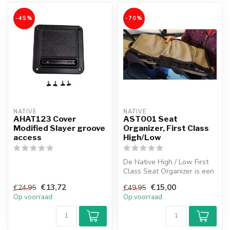
-45%
-70%
NATIVE
NATIVE
AHAT123 Cover
AST001 Seat
Modified Slayer groove
Organizer, First Class
access
High/Low
De Native High / Low First
Class Seat Organizer is een
opbergplek voor
€13,72
€15,00
€24,95
€49,95
gereedsch...
Op voorraad
Op voorraad