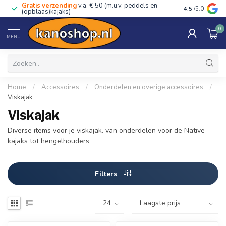
Gratis verzending
v.a. € 50 (m.u.v. peddels en
Advies van ec
4.5
/5.0
(opblaas)kajaks)
0
MENU
Home
/
Accessoires
/
Onderdelen en overige accessoires
/
Viskajak
Viskajak
Diverse items voor je viskajak. van onderdelen voor de Native
kajaks tot hengelhouders
Filters