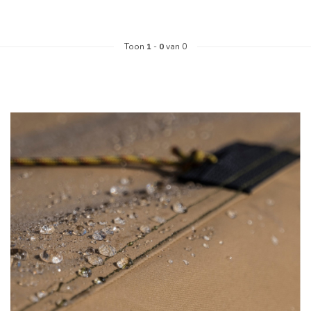
Toon
1
-
0
van 0