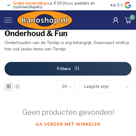
Gratis verzending
v.a. € 50 (m.u.v. peddels en
Advies van ec
4.5
/5.0
(opblaas)kajaks)
0
Home
/
Tentipi
/
Onderhoud & Fun
MENU
Onderhoud & Fun
Onderhouden van de Tentipi is erg belangrijk. Daarnaast vindt je
hier ook leuke items van Tentipi
Filters
Geen producten gevonden!
GA VERDER MET WINKELEN