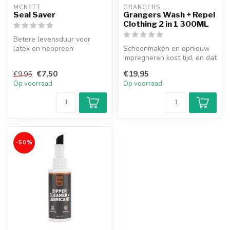
MCNETT
GRANGERS
Seal Saver
Grangers Wash + Repel
Clothing 2 in 1 300ML
Betere levensduur voor
latex en neopreen
Schoonmaken en opnieuw
impregneren kost tijd, en dat
is niet altijd een luxe wan...
€7,50
€19,95
€9,95
Op voorraad
Op voorraad
-50%