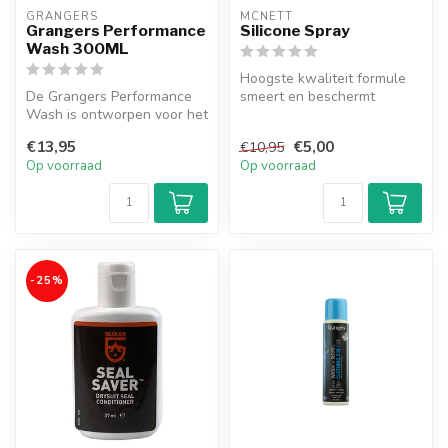
GRANGERS
MCNETT
Grangers Performance
Silicone Spray
Wash 300ML
Hoogste kwaliteit formule
De Grangers Performance
smeert en beschermt
Wash is ontworpen voor het
watersport apparatuur
fris houden van waterdichte
zoals je dek...
€13,95
€5,00
€10,95
o...
Op voorraad
Op voorraad
-25%