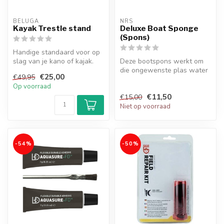
BELUGA
NRS
Kayak Trestle stand
Deluxe Boat Sponge
(Spons)
Handige standaard voor op
slag van je kano of kajak.
Deze bootspons werkt om
die ongewenste plas water
€25,00
€49,95
te verwijderen die zich in de
Op voorraad
...
€11,50
€15,00
Niet op voorraad
-54%
-50%