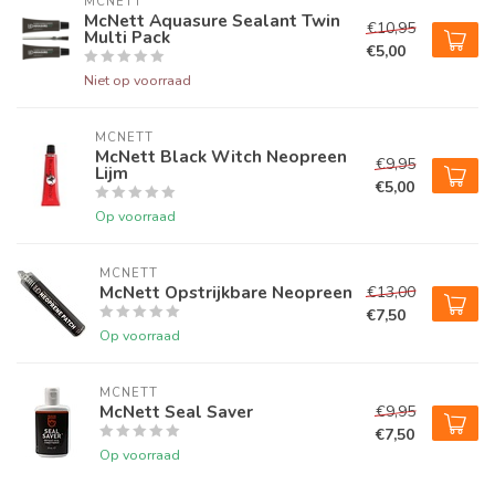
MCNETT
McNett Aquasure Sealant Twin
€10,95
Multi Pack
€5,00
Niet op voorraad
MCNETT
McNett Black Witch Neopreen
€9,95
Lijm
€5,00
Op voorraad
MCNETT
McNett Opstrijkbare Neopreen
€13,00
€7,50
Op voorraad
MCNETT
McNett Seal Saver
€9,95
€7,50
Op voorraad