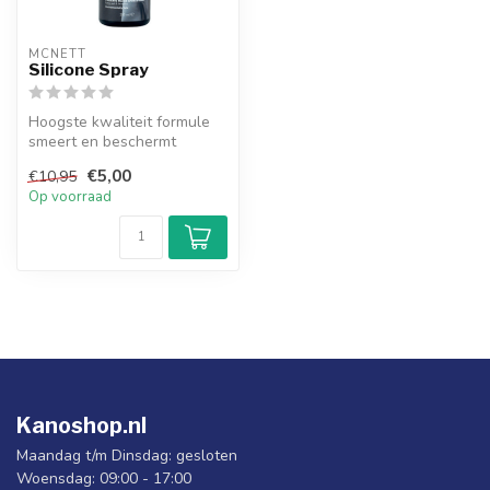
MCNETT
Silicone Spray
Hoogste kwaliteit formule
smeert en beschermt
watersport apparatuur
€5,00
€10,95
zoals je dek...
Op voorraad
Kanoshop.nl
Maandag t/m Dinsdag: gesloten
Woensdag: 09:00 - 17:00