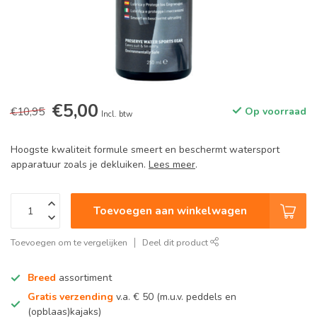
€5,00
€10,95
Op voorraad
Incl. btw
Hoogste kwaliteit formule smeert en beschermt watersport
apparatuur zoals je dekluiken.
Lees meer
.
Toevoegen aan winkelwagen
Toevoegen om te vergelijken
Deel dit product
Breed
assortiment
Gratis verzending
v.a. € 50 (m.u.v. peddels en
(opblaas)kajaks)