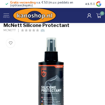
Gratis verzending
v.a. € 50 (m.u.v. peddels en
Advies van ec
4.5
/5.0
(opblaas)kajaks)
0
Home
/
Silicone Protectant
MENU
McNett Silicone Protectant
(0)
MCNETT