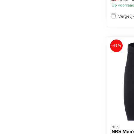
Op voorraa
Vergelij
-45%
NRS
NRS Men's