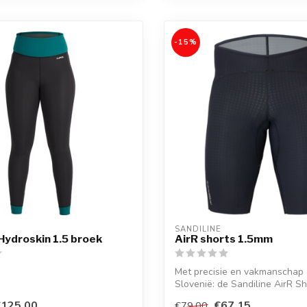
-15%
SANDILINE
ydroskin 1.5 broek
AirR shorts 1.5mm
Met precisie en vakmanschap
Slovenië: de Sandiline AirR Shor
€125,00
€67,15
€79,00