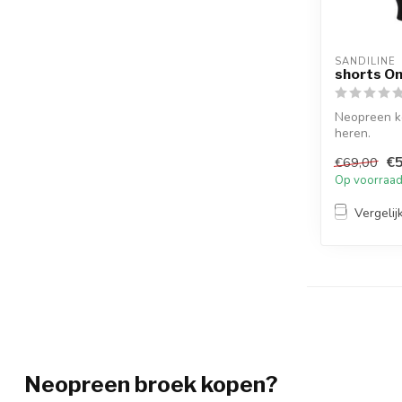
SANDILINE
shorts O
Neopreen k
heren.
€5
€69,00
Op voorraa
Vergelij
Neopreen broek kopen?