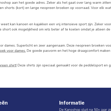
oshop aan het goede adres. Zeker als het gaat over lang warm zitten 
en shorts (kort) en lange neopreen broeken op voorraad. Voor elk wat
l weet kan kanoen en kajakken een vrij intensieve sport zijn. Zeker voor
de short ook mogelijkheid om iets beter af te koelen omdat je alleen 
r dames. Superlicht en zeer aangenaam. Deze neopreen broeken voor 
roek voor dames.
De goede pasvorm en het hoge draagcomfort maken di
reen shirt!
Deze shirts zijn speciaal gemaakt voor de peddelsport en g
eën
Informatie
De Kanoshop sluit na 50+ jaar zi