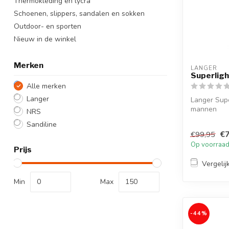
Thermokleding en lycra
Schoenen, slippers, sandalen en sokken
Outdoor- en sporten
Nieuw in de winkel
Merken
LANGER
Superligh
Alle merken
Langer
Langer Supe
mannen
NRS
Sandiline
€7
€99,95
Op voorraa
Prijs
Vergelij
Min
Max
-44%