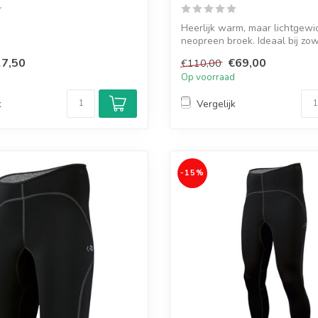
Heerlijk warm, maar lichtgewi
neopreen broek. Ideaal bij zo
warme...
7,50
€69,00
€110,00
d
Op voorraad
k
Vergelijk
-15%