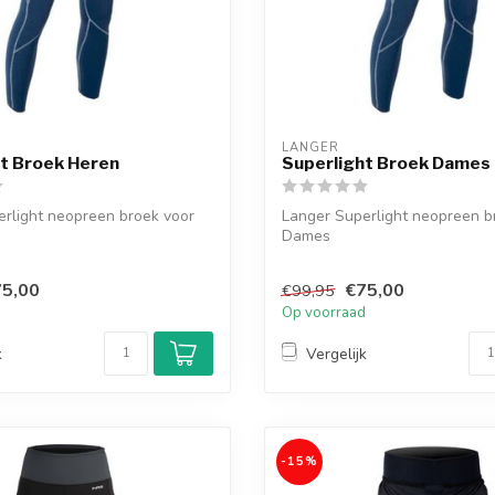
LANGER
t Broek Heren
Superlight Broek Dames
rlight neopreen broek voor
Langer Superlight neopreen b
Dames
5,00
€75,00
€99,95
d
Op voorraad
k
Vergelijk
-15%