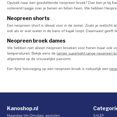
Opzoek naar een goedzittende neopreen broek? Dan ben je bij Kan
isolerend laagje over je benen en billen heen. We hebben Neopre
Neopreen shorts
Een neopreen short is ideaal voor in de zomer. Zoals je wellicht a
ook als er wat water in de kano of kajak loopt. Daarnaast geeft 
Neopreen broek dames
We hebben niet alleen neopreen broeken voor heren maar ook voo
temperaturen. Bekijk eens de
langer superlight lange neopreen b
afgestemd op de vrouwelijke pasvorm.
Een fijne toevoeging op een neopreen broek is natuurlijk een
neop
Kanoshop.nl
Categori
Maandag t/m Dinsdag: gesloten
SALE!!