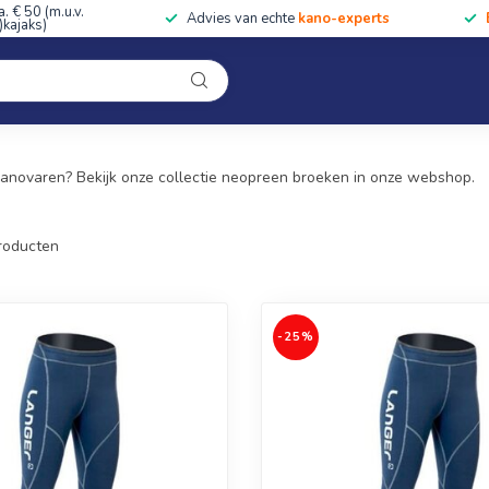
a. € 50 (m.u.v.
Advies van echte
kano-experts
kajaks)
Kleding
Uitrusting
Accessoires
Cursussen & Toc
Onze winkel
kanovaren? Bekijk onze collectie neopreen broeken in onze webshop.
roducten
-25%