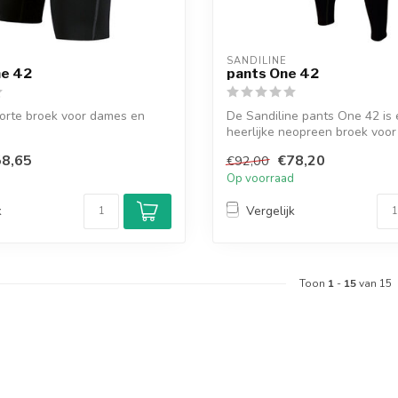
SANDILINE
ne 42
pants One 42
orte broek voor dames en
De Sandiline pants One 42 is
heerlijke neopreen broek voor
peddelen bij ...
8,65
€78,20
€92,00
d
Op voorraad
k
Vergelijk
Toon
1
-
15
van 15