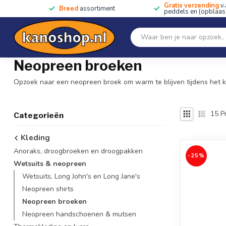
Gratis verzending
v.
Breed
assortiment
peddels en (opblaas)
Home
SALE!!
Kano's, kajaks & SUP's
Peddels
Home
/
Kleding
/
Wetsuits & neopreen
/
Neopreen broeken
Neopreen broeken
Opzoek naar een neopreen broek om warm te blijven tijdens het 
15
P
Categorieën
Kleding
Anoraks, droogbroeken en droogpakken
-25%
Wetsuits & neopreen
Wetsuits, Long John's en Long Jane's
Neopreen shirts
Neopreen broeken
Neopreen handschoenen & mutsen