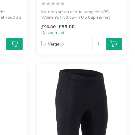
cht
Niet te kort en niet te lang: de NRS
wel koud als
Women’s HydroSkin 0.5 Capri is het
perfecte...
€89,00
€99,00
Op voorraad
Vergelijk