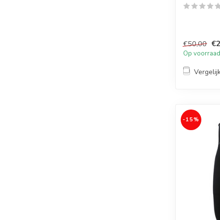
€2
€50,00
Op voorraa
Vergelij
-15%