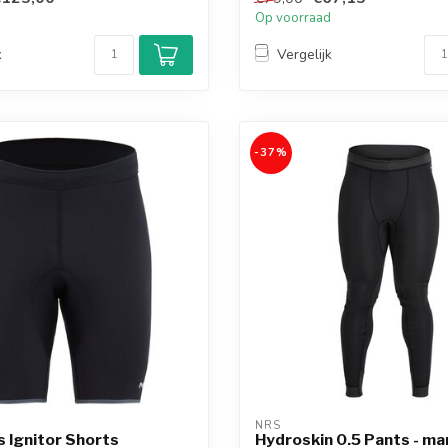
d
Op voorraad
k
Vergelijk
-37%
NRS
 Ignitor Shorts
Hydroskin 0.5 Pants - m