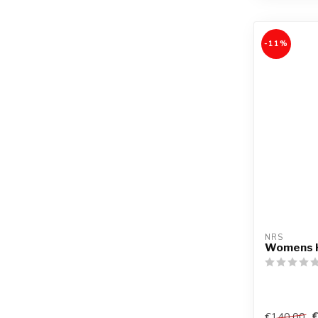
-11%
NRS
Womens H
€140,00