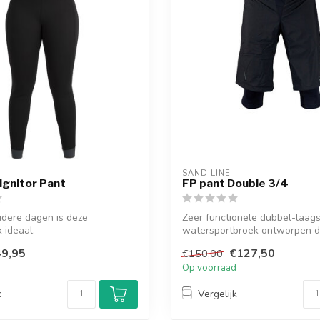
SANDILINE
Ignitor Pant
FP pant Double 3/4
udere dagen is deze
Zeer functionele dubbel-laag
 ideaal.
watersportbroek ontworpen d
Sandiline.
9,95
€127,50
€150,00
d
Op voorraad
k
Vergelijk