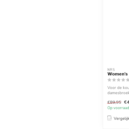
NRS
Women's 
Voor de ko
damesbroek
€4
€89,95
Op voorraa
Vergelij