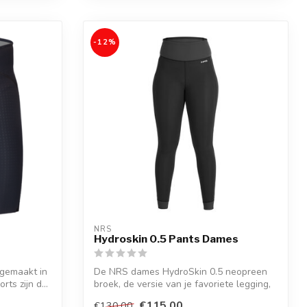
-12%
NRS
Hydroskin 0.5 Pants Dames
 gemaakt in
De NRS dames HydroSkin 0.5 neopreen
ts zijn d...
broek, de versie van je favoriete legging,
b...
€115,00
€130,00