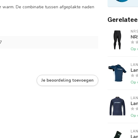
r warm. De combinatie tussen afgeplakte naden
Gerelatee
NR
NR
7
Op 
LA
Lan
Je beoordeling toevoegen
Op 
LA
Lan
Op 
LA
La