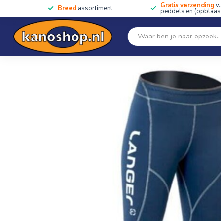
Gratis verzending
v.
Breed
assortiment
peddels en (opblaas)
Home
SALE!!
Kano's, kajaks & SUP's
Peddels
Home
/
Superlight Lange Broek Heren