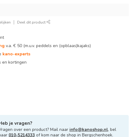
lijken
Deel dit product
nt
ing
v.a. € 50 (m.u.v. peddels en (opblaas)kajaks)
te
kano-experts
 en kortingen
Heb je vragen?
Vragen over een product? Mail naar
info@kanoshop.nl
, bel
naar
010-5214333
of kom naar de shop in Bergschenhoek.