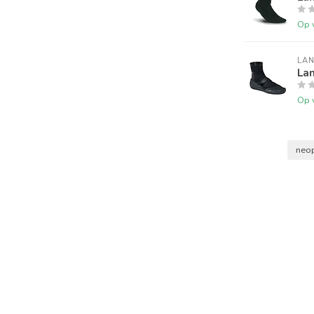
Op 
LA
La
Op 
neo