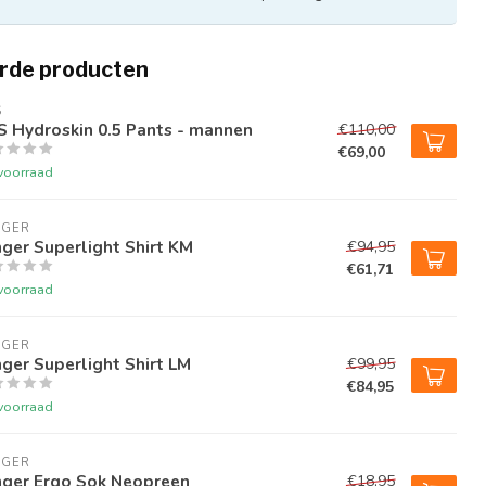
rde producten
S
S Hydroskin 0.5 Pants - mannen
€110,00
€69,00
voorraad
NGER
ger Superlight Shirt KM
€94,95
€61,71
voorraad
NGER
ger Superlight Shirt LM
€99,95
€84,95
voorraad
NGER
nger Ergo Sok Neopreen
€18,95