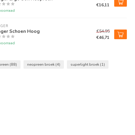
€16,11
voorraad
NGER
nger Schoen Hoog
€54,95
€46,71
voorraad
preen
(88)
neopreen broek
(4)
superlight broek
(1)