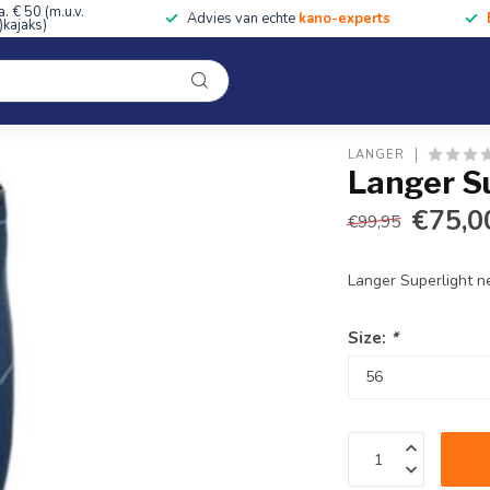
a. € 50 (m.u.v.
Advies van echte
kano-experts
kajaks)
Kleding
Uitrusting
Accessoires
Cursussen & Toc
Onze winkel
LANGER
Langer S
€75,0
€99,95
Langer Superlight 
Size:
*