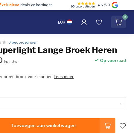
Exclusieve
deals en kortingen
4.5
/5.0
95
beoordelingen
hten
Tentipi
Blog
Spaar punten
Contact
0
EUR
0 beoordelingen
uperlight Lange Broek Heren
0
Op voorraad
Incl. btw
neopreen broek voor mannen
Lees meer
.
Toevoegen aan winkelwagen