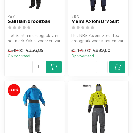
YAK
NRS
Santiam droogpak
Men's Axiom Dry Suit
Het Santiam droogpak van
Het NRS Axiom Gore-Tex
het merk Yak is voorzien van
droogpark voor mannen van
neopreen nek en pols
het merk NRS is een bekend
€356,85
€899,00
€549,00
€1.125,00
manc...
mode...
Op voorraad
Op voorraad
-40%