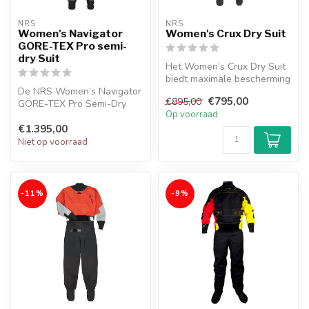
NRS
NRS
Women's Navigator
Women's Crux Dry Suit
GORE-TEX Pro semi-
dry Suit
Het Women’s Crux Dry Suit
biedt maximale bescherming
De NRS Women’s Navigator
en bewegingsvrijheid
€795,00
€895,00
GORE-TEX Pro Semi-Dry
dankzi...
Op voorraad
Suit biedt waterdichte,
€1.395,00
ademende ...
Niet op voorraad
-11%
-9%