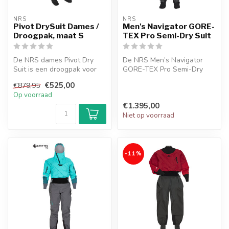
NRS
NRS
Pivot DrySuit Dames /
Men's Navigator GORE-
Droogpak, maat S
TEX Pro Semi-Dry Suit
De NRS dames Pivot Dry
De NRS Men’s Navigator
Suit is een droogpak voor
GORE-TEX Pro Semi-Dry
vrouwen met de rits op de
Suit biedt waterdichte,
€525,00
€879,95
rug.
ademende be...
Op voorraad
€1.395,00
Niet op voorraad
-11%