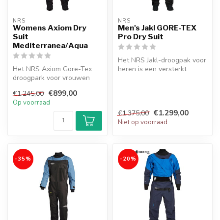
NRS
NRS
Womens Axiom Dry
Men's Jakl GORE-TEX
Suit
Pro Dry Suit
Mediterranea/Aqua
Het NRS Jakl-droogpak voor
Het NRS Axiom Gore-Tex
heren is een versterkt
droogpark voor vrouwen
droogpak voor kajakkers op
van het merk NRS is een
ext...
€899,00
€1.245,00
bekend mod...
Op voorraad
€1.299,00
€1.375,00
Niet op voorraad
-35%
-20%