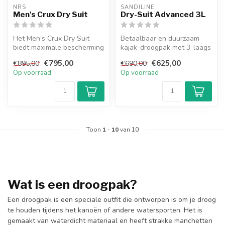
NRS
SANDILINE
Men's Crux Dry Suit
Dry-Suit Advanced 3L
Het Men’s Crux Dry Suit
Betaalbaar en duurzaam
biedt maximale bescherming
kajak-droogpak met 3-laags
en bewegingsvrijheid dankzij
waterdicht en ademend
€795,00
€625,00
€895,00
€690,00
...
materiaa...
Op voorraad
Op voorraad
Toon
1
-
10
van 10
Wat is een droogpak?
Een droogpak is een speciale outfit die ontworpen is om je droog
te houden tijdens het kanoën of andere watersporten. Het is
gemaakt van waterdicht materiaal en heeft strakke manchetten