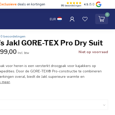
Exclusieve
deals en kortingen
4.5
/5.0
95
beoordelingen
hten
Tentipi
Blog
Spaar punten
Contact
0
EUR
0 beoordelingen
s Jakl GORE-TEX Pro Dry Suit
299,00
Niet op voorraad
Incl. btw
ak voor heren is een versterkt droogpak voor kajakkers op
xpedities. Door de GORE-TEX® Pro-constructie te combineren
rkingen overal, biedt de Jakl superieure warmte en
s meer
.