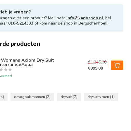
Heb je vragen?
Vragen over een product? Mail naar
info@kanoshop.nl
, bel
naar
010-5214333
of kom naar de shop in Bergschenhoek.
rde producten
 Womens Axiom Dry Suit
€1.245,00
iterranea/Aqua
€899,00
oorraad
14)
droogpak mannen
(2)
drysuit
(7)
drysuits men
(1)