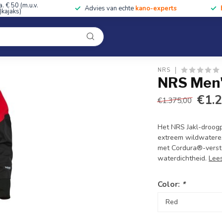
a. € 50 (m.u.v.
Advies van echte
kano-experts
kajaks)
Kleding
Uitrusting
Accessoires
Cursussen & Toc
Onze winkel
NRS
NRS Men'
€1.
€1.375,00
Het NRS Jakl-droogp
extreem wildwatere
met Cordura®-verste
waterdichtheid.
Lee
Color:
*