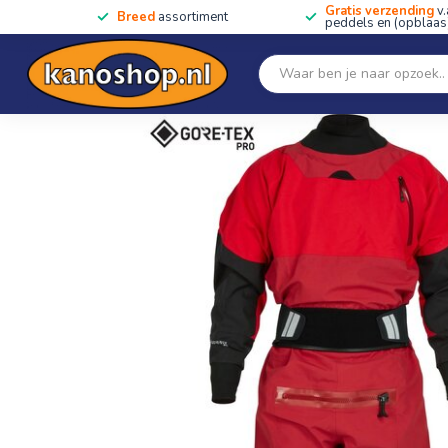
Gratis verzending
v.
Breed
assortiment
peddels en (opblaas)
Home
SALE!!
Kano's, kajaks & SUP's
Peddels
Home
/
Men's Jakl GORE-TEX Pro Dry Suit