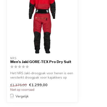
NRS
Men's Jakl GORE-TEX Pro Dry Suit
Het NRS Jakl-droogpak voor heren is een
versterkt droogpak voor kajakkers op
ext...
€1.299,00
€1.375,00
Niet op voorraad
Vergelijk