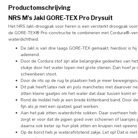
Productomschrijving
NRS M's Jakl GORE-TEX Pro Drysuit
Het NRS Jakl-droogpak voor heren is een versterkt droogpak voor
de GORE-TEX® Pro-constructie te combineren met Cordura®-verst
waterdichtheid.
De Jakl is van drie laags GORE-TEX gemaakt. hierdoor is h
ademend.
Door de Cordura stof zijn alle belangrijke gedeeltes van he
stukje door het water lopen met grote stenen. Dan hoef je nie
scheenbeen stoot.
Door de rits op de rug te plaatsen heb je meer bewegingsr
Dit pak heeft latex nek en pols manchetes met daarover n
zitten kleine gaatjes om het water dat daar tussen komt er 
Rond de middel heb je een brede klittenband band. Door de
fijn als je met een spatzeil gaat werken.
Aan het pak zitten waterdichte sokken. Daar overheen heb 
zorgt er voor dat de pijpen goed over schoenen of laarsjes p
daarna ook beter op hun plek zitten en kruipen niet opeen
Op de borst heb je waterafstotend zakje. Let op! Dat is niet