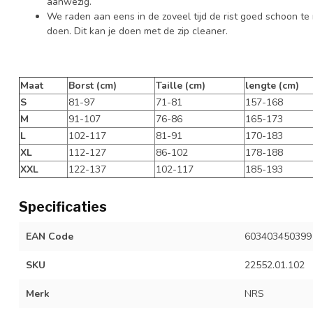
aanwezig.
We raden aan eens in de zoveel tijd de rist goed schoon t
doen. Dit kan je doen met de zip cleaner.
Maat
Borst (cm)
Taille (cm)
lengte (cm)
S
81-97
71-81
157-168
M
91-107
76-86
165-173
L
102-117
81-91
170-183
XL
112-127
86-102
178-188
XXL
122-137
102-117
185-193
Specificaties
EAN Code
603403450399
SKU
22552.01.102
Merk
NRS