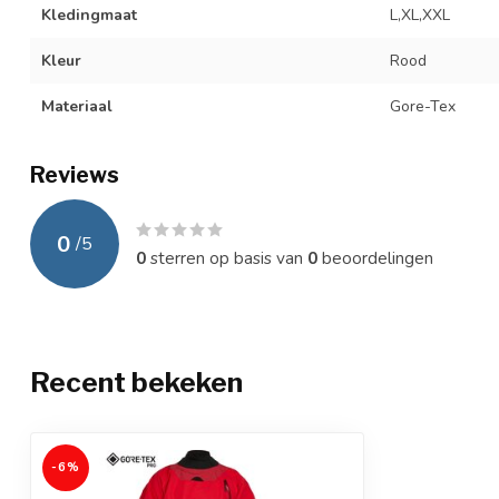
Kledingmaat
L,XL,XXL
Kleur
Rood
Materiaal
Gore-Tex
Reviews
0
/
5
0
sterren op basis van
0
beoordelingen
Recent bekeken
-6%