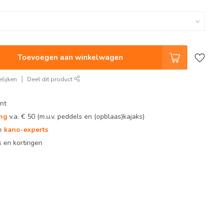
Toevoegen aan winkelwagen
lijken
Deel dit product
nt
ing
v.a. € 50 (m.u.v. peddels en (opblaas)kajaks)
te
kano-experts
 en kortingen