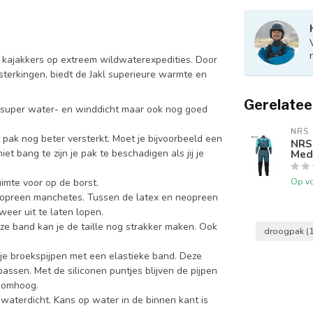
 kajakkers op extreem wildwaterexpedities. Door
erkingen, biedt de Jakl superieure warmte en
Gerelatee
ij super water- en winddicht maar ook nog goed
NRS
t pak nog beter versterkt. Moet je bijvoorbeeld een
NRS
Med
t bang te zijn je pak te beschadigen als jij je
Op v
uimte voor op de borst.
eopreen manchetes. Tussen de latex en neopreen
weer uit te laten lopen.
ze band kan je de taille nog strakker maken. Ook
droogpak
(
je broekspijpen met een elastieke band. Deze
assen. Met de siliconen puntjes blijven de pijpen
s omhoog.
 waterdicht. Kans op water in de binnen kant is