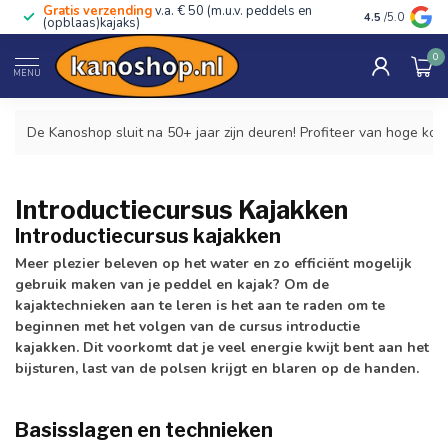
Gratis verzending
v.a. € 50 (m.u.v. peddels en
Advies van ec
4.5
/5.0
(opblaas)kajaks)
0
Home
/
Cursussen & Tochten
/
Introductiecursus kajakken
MENU
De Kanoshop sluit na 50+ jaar zijn deuren! Profiteer van hoge kor
Introductiecursus Kajakken
Introductiecursus kajakken
Meer plezier beleven op het water en zo efficiënt mogelijk
gebruik maken van je peddel en kajak? Om de
kajaktechnieken aan te leren is het aan te raden om te
beginnen met het volgen van de cursus introductie
kajakken. Dit voorkomt dat je veel energie kwijt bent aan het
bijsturen, last van de polsen krijgt en blaren op de handen.
Basisslagen en technieken