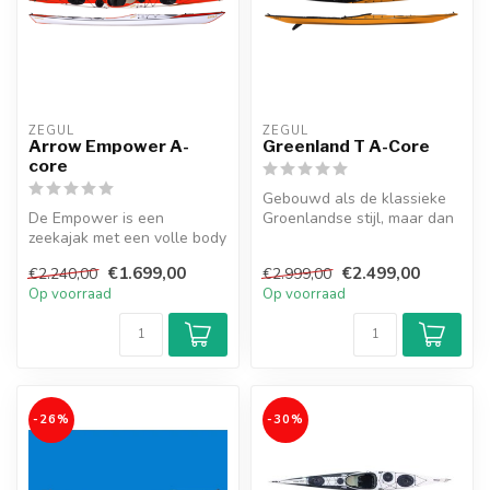
ZEGUL
ZEGUL
Arrow Empower A-
Greenland T A-Core
core
Gebouwd als de klassieke
De Empower is een
Groenlandse stijl, maar dan
zeekajak met een volle body
iets ruimer. Hierdoor gesch...
gemaakt voor lange reizen
€1.699,00
€2.499,00
€2.240,00
€2.999,00
en exped...
Op voorraad
Op voorraad
-26%
-30%