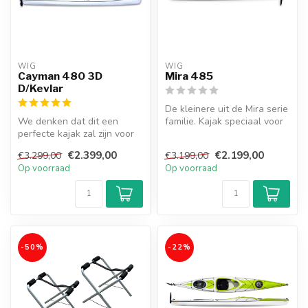
WIG
WIG
Cayman 480 3D
Mira 485
D/Kevlar
De kleinere uit de Mira serie
We denken dat dit een
familie. Kajak speciaal voor
perfecte kajak zal zijn voor
kleine personen - vro...
mensen die op zoek zijn
€2.399,00
€2.199,00
€3.299,00
€3.199,00
naar ...
Op voorraad
Op voorraad
-50%
-22%