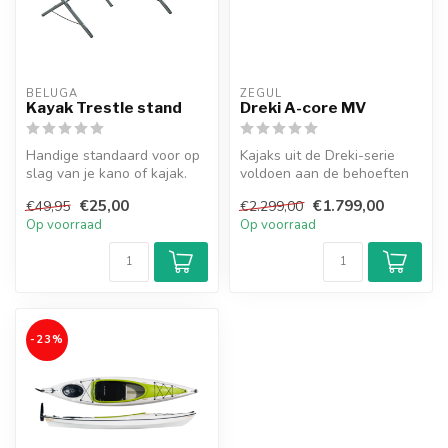
BELUGA
ZEGUL
Kayak Trestle stand
Dreki A-core MV
Handige standaard voor op
Kajaks uit de Dreki-serie
slag van je kano of kajak.
voldoen aan de behoeften
van een breed scala aan
€25,00
€1.799,00
€49,95
€2.299,00
pedde...
Op voorraad
Op voorraad
-23%