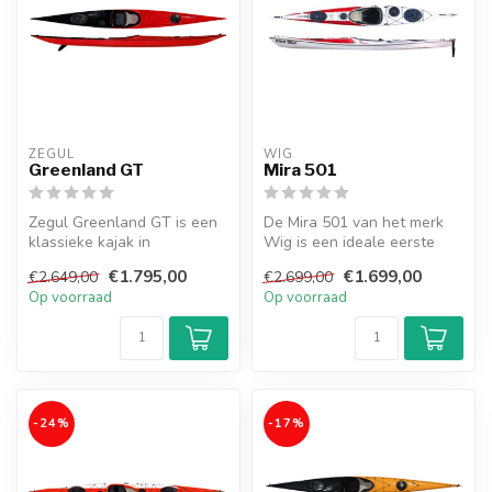
ZEGUL
WIG
Greenland GT
Mira 501
Zegul Greenland GT is een
De Mira 501 van het merk
klassieke kajak in
Wig is een ideale eerste
Groenlandse stijl! Voor de
zeekajak. De 501 geeft je
€1.795,00
€1.699,00
€2.649,00
€2.699,00
echte ke...
all...
Op voorraad
Op voorraad
-24%
-17%