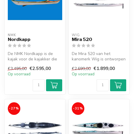
NMK
WIG
Nordkapp
Mira 520
De NMK Nordkapp is de
De Mira 520 van het
kajak voor de kajakker die
kanomerk Wig is ontworpen
opzoek is naar een speelse
voor middelgrote roeiers.
€2.595,00
€1.899,00
€3.495,00
€2.699,00
en u...
De klas...
Op voorraad
Op voorraad
-27%
-31%