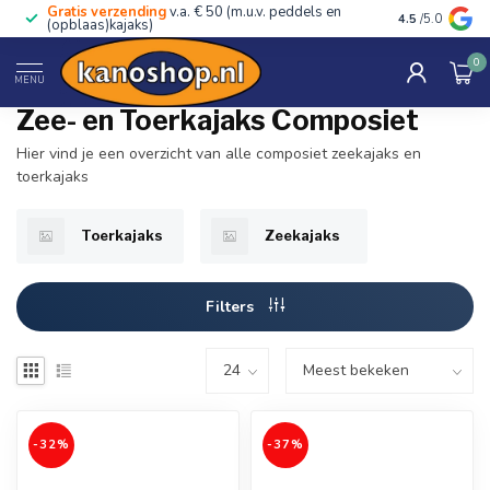
Gratis verzending
v.a. € 50 (m.u.v. peddels en
Advies van ec
4.5
/5.0
(opblaas)kajaks)
0
Home
/
Kano's, kajaks & SUP's
/
Zee- en Toerkajaks Composiet
MENU
Zee- en Toerkajaks Composiet
Hier vind je een overzicht van alle composiet zeekajaks en
toerkajaks
Toerkajaks
Zeekajaks
Filters
-32%
-37%