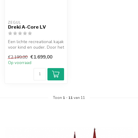
ZEGUL
Dreki A-Core LV
Een lichte recreational kajak
voor kind en ouder. Door het
roertje en zijn lengt...
€1.699,00
€2.199,00
Op voorraad
Toon
1
-
11
van 11