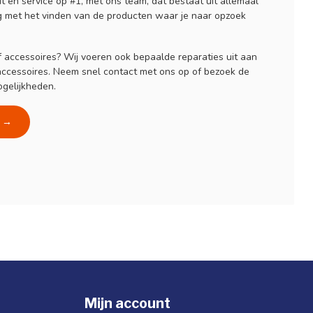
t en service op #1, met ons team, dat bestaat uit allemaal
ag met het vinden van de producten waar je naar opzoek
f accessoires? Wij voeren ook bepaalde reparaties uit aan
 accessoires. Neem snel contact met ons op of bezoek de
gelijkheden.
n →
Mijn account