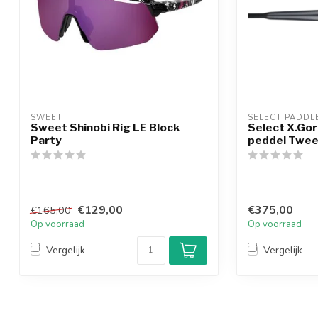
SWEET
SELECT PADDL
Sweet Shinobi Rig LE Block
Select X.Go
Party
peddel Twe
€129,00
€375,00
€165,00
Op voorraad
Op voorraad
Vergelijk
Vergelijk