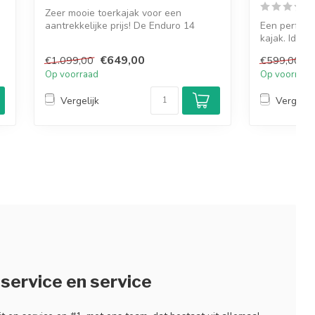
Zeer mooie toerkajak voor een
n
aantrekkelijke prijs! De Enduro 14
Een perfecte
kajak van het m...
kajak. Idea
vaarders en 
€649,00
€
€1.099,00
€599,00
Op voorraad
Op voorraad
Vergelijk
Vergelijk
service en service