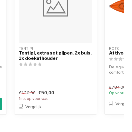
TENTIPI
ROTO
Tentipi, extra set pijpen, 2x buis,
Attivo Aq
1x doekafhouder
e
De Aqua Mo
comfortabel
veelzijdige si
€
€784,00
€50,00
€120,00
Op voorraad
Niet op voorraad
Vergelijk
Vergelijk