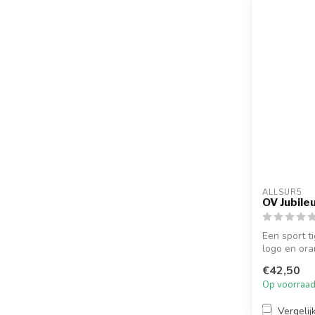
ALLSUR5
OV Jubile
Een sport t
logo en ora
'Ge...
€42,50
Op voorraa
Vergelij