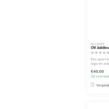
ALLSUR5
OV Jubile
Een sport t
logo en ora
'Ge...
€40,00
Op voorraa
Vergelij