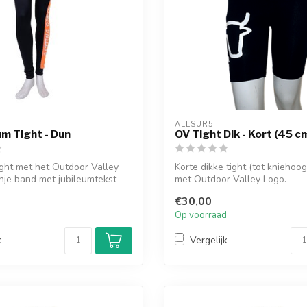
ALLSUR5
um Tight - Dun
OV Tight Dik - Kort (45 c
ight met het Outdoor Valley
Korte dikke tight (tot kniehoog
nje band met jubileumtekst
met Outdoor Valley Logo.
€30,00
d
Op voorraad
k
Vergelijk