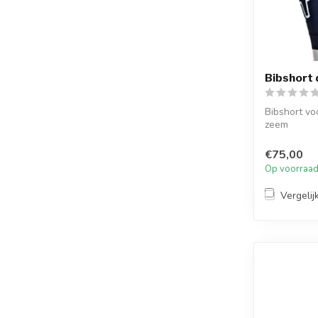
Bibshort
Bibshort vo
zeem
€75,00
Op voorraa
Vergelij