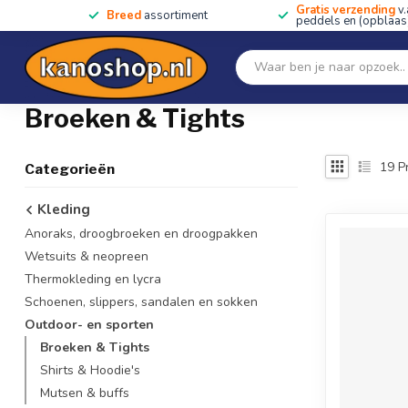
Gratis verzending
v.
Breed
assortiment
peddels en (opblaas)
Home
SALE!!
Kano's, kajaks & SUP's
Peddels
Home
/
Kleding
/
Outdoor- en sporten
/
Broeken & Tights
Broeken & Tights
19
P
Categorieën
Kleding
Anoraks, droogbroeken en droogpakken
Wetsuits & neopreen
Thermokleding en lycra
Schoenen, slippers, sandalen en sokken
Outdoor- en sporten
Broeken & Tights
Shirts & Hoodie's
Mutsen & buffs