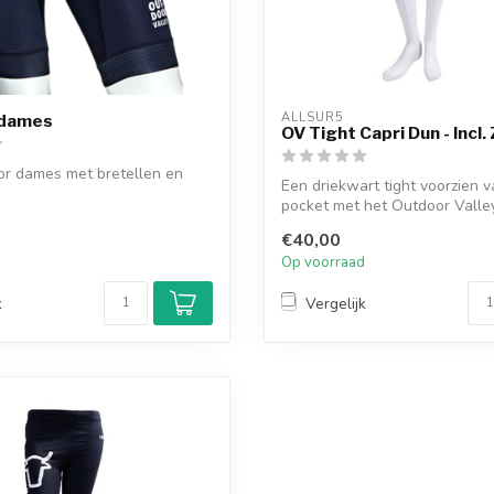
ALLSUR5
 dames
OV Tight Capri Dun - Incl.
or dames met bretellen en
Een driekwart tight voorzien 
pocket met het Outdoor Valle
tigh...
€40,00
d
Op voorraad
k
Vergelijk