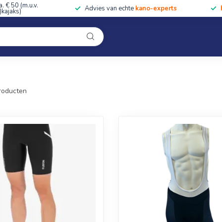
a. € 50 (m.u.v.
Advies van echte
kano-experts
kajaks)
Kleding
Uitrusting
Accessoires
Cursussen & Toc
Onze winkel
roducten