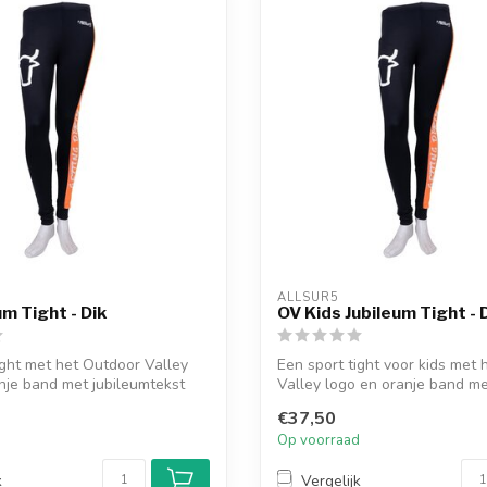
ALLSUR5
um Tight - Dik
OV Kids Jubileum Tight - 
ight met het Outdoor Valley
Een sport tight voor kids met
nje band met jubileumtekst
Valley logo en oranje band met 
€37,50
d
Op voorraad
k
Vergelijk