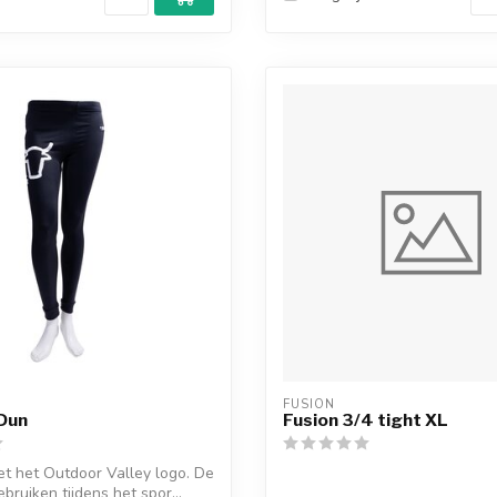
FUSION
Dun
Fusion 3/4 tight XL
et het Outdoor Valley logo. De
gebruiken tijdens het spor...