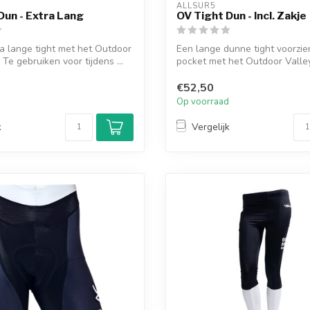
ALLSUR5
Dun - Extra Lang
OV Tight Dun - Incl. Zakje
a lange tight met het Outdoor
Een lange dunne tight voorzi
 Te gebruiken voor tijdens ...
pocket met het Outdoor Valle
ti...
€52,50
d
Op voorraad
k
Vergelijk