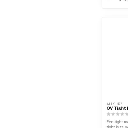
ALLSUR5
OV Tight 
Een tight m
tight is te 