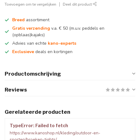
Toevoegen om te vergelijken
Deel dit product
Breed
assortiment
Gratis verzending
v.a. € 50 (m.u.v. peddels en
(opblaas)kajaks)
Advies van echte
kano-experts
Exclusieve
deals en kortingen
Productomschrijving
Reviews
Gerelateerde producten
TypeError: Failed to fetch
https://www.kanoshop.nl/kleding/outdoor-en-
sporten/broeken-tights/