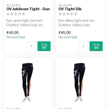
ALLSUR5
ALLSUR5
OV Jubileum Tight - Dun
OV Tight Dik
Een sport tight met het
Een dikke tight met het
Outdoor Valley logo en
Outdoor Valley logo.
oranje band met
€40,00
€45,00
jubileumtekst 'Ge...
Op voorraad
Op voorraad