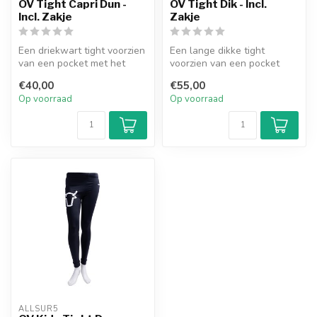
OV Tight Capri Dun -
OV Tight Dik - Incl.
Incl. Zakje
Zakje
Een driekwart tight voorzien
Een lange dikke tight
van een pocket met het
voorzien van een pocket
Outdoor Valley logo. De
met het Outdoor Valley
€40,00
€55,00
tigh...
logo. De ti...
Op voorraad
Op voorraad
ALLSUR5