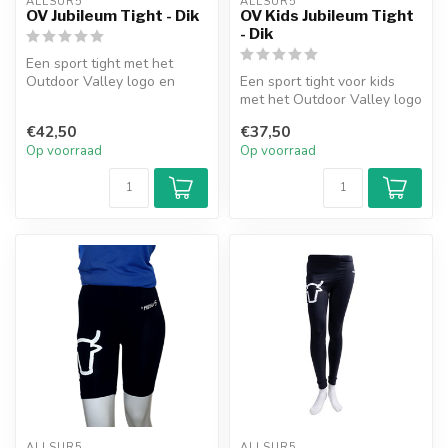
ALLSUR5
ALLSUR5
OV Jubileum Tight - Dik
OV Kids Jubileum Tight
- Dik
Een sport tight met het
Outdoor Valley logo en
Een sport tight voor kids
oranje band met
met het Outdoor Valley logo
jubileumtekst 'Ge...
en oranje band met jubileu...
€42,50
€37,50
Op voorraad
Op voorraad
ALLSUR5
ALLSUR5