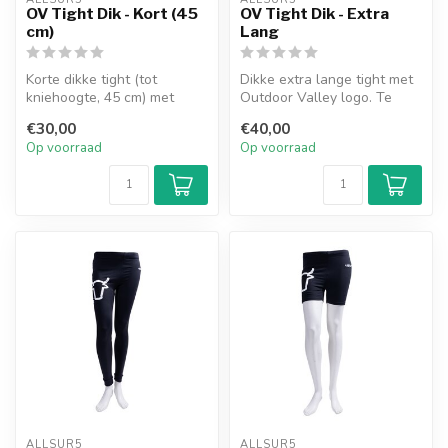
OV Tight Dik - Kort (45
OV Tight Dik - Extra
cm)
Lang
Korte dikke tight (tot
Dikke extra lange tight met
kniehoogte, 45 cm) met
Outdoor Valley logo. Te
Outdoor Valley Logo.
gebruiken voor bij het
€30,00
€40,00
sport...
Op voorraad
Op voorraad
ALLSUR5
ALLSUR5