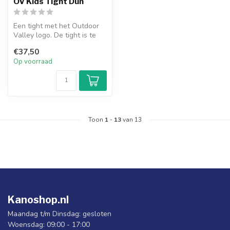
OV Kids Tight Dun
Een tight met het Outdoor
Valley logo. De tight is te
gebruiken tijdens het spor...
€37,50
Op voorraad
Toon
1
-
13
van 13
Kanoshop.nl
Maandag t/m Dinsdag: gesloten
Woensdag: 09:00 - 17:00