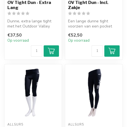
OV Tight Dun - Extra
OV Tight Dun - Incl.
Lang
Zakje
Dunne, extra lange tight
Een lange dunne tight
met het Outdoor Valley
voorzien van een pocket
logo. Te gebruiken voor
met het Outdoor Valley
€37,50
€52,50
tijdens ...
logo. De ti...
Op voorraad
Op voorraad
ALLSUR5
ALLSUR5