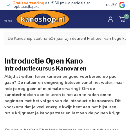
Gratis verzending
v.a. € 50 (m.u.v. peddels en
Advies van ec
4.5
/5.0
(opblaas)kajaks)
0
Home
/
Cursussen & Tochten
/
Introductie Open Kano
MENU
De Kanoshop sluit na 50+ jaar zijn deuren! Profiteer van hoge kor
Introductie Open Kano
Introductiecursus Kanovaren
Altijd al willen leren kanoën en goed voorbereid op pad
gaan? De natuur en omgeving beleven vanaf het water, maar
heb je nog geen of minimale ervaring?
Om de
kanotechnieken aan te leren is het aan te raden om te
beginnen met het volgen van de introductie kanovaren. Dit
voorkomt dat je veel energie kwijt bent aan het bijsturen,
ruzie krijgt met je kanopartner en last van de polsen krijgt.