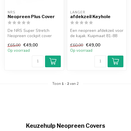
NRS
LANGER
Neopreen Plus Cover
afdekzeil Keyhole
De NRS Super Stretch
Een neopreen afdekzeil voor
Neopreen cockpit cover
de kajak. Kuipmaat 81-88
strekt zich uit over de
€49,00
€49,00
€65,00
€60,00
cockpit van ...
Op voorraad
Op voorraad
Toon
1
-
2
van 2
Keuzehulp Neopreen Covers