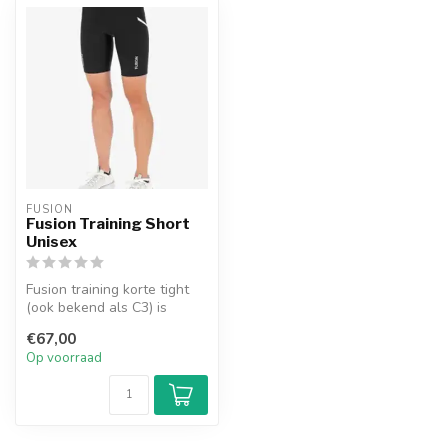
FUSION
Fusion Training Short
Unisex
Fusion training korte tight
(ook bekend als C3) is
heerlijk voor tijdens het
€67,00
har...
Op voorraad