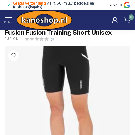
Gratis verzending
v.a. € 50 (m.u.v. peddels en
Advies van ec
4.5
/5.0
(opblaas)kajaks)
0
Home
/
Fusion Training Short Unisex
MENU
Fusion Fusion Training Short Unisex
(0)
FUSION