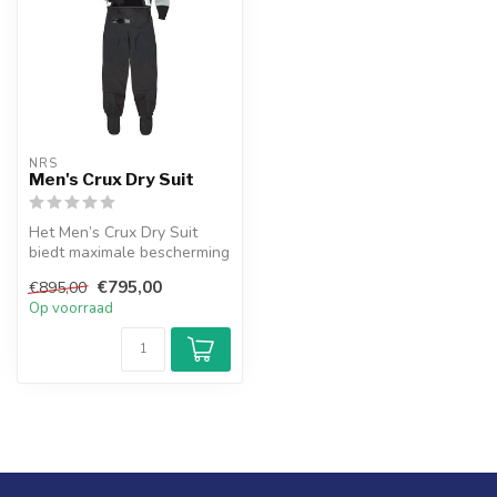
NRS
Men's Crux Dry Suit
Het Men’s Crux Dry Suit
biedt maximale bescherming
en bewegingsvrijheid dankzij
€795,00
€895,00
...
Op voorraad