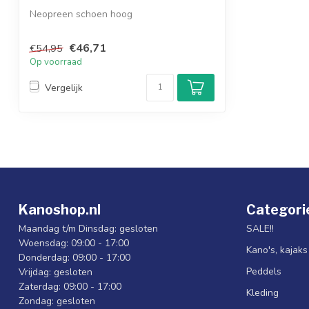
Neopreen schoen hoog
€46,71
€54,95
Op voorraad
Vergelijk
Kanoshop.nl
Categori
Maandag t/m Dinsdag: gesloten
SALE!!
Woensdag: 09:00 - 17:00
Kano's, kajak
Donderdag: 09:00 - 17:00
Peddels
Vrijdag: gesloten
Zaterdag: 09:00 - 17:00
Kleding
Zondag: gesloten