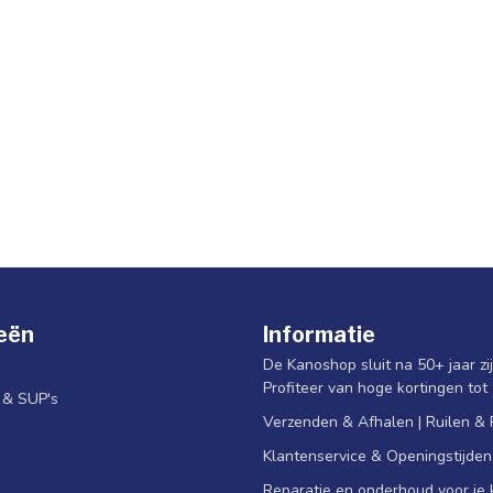
eën
Informatie
De Kanoshop sluit na 50+ jaar zi
Profiteer van hoge kortingen tot
s & SUP's
Verzenden & Afhalen | Ruilen &
Klantenservice & Openingstijden
Reparatie en onderhoud voor je k