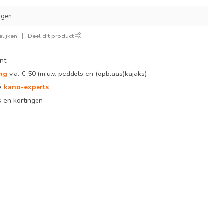
agen
lijken
Deel dit product
nt
ing
v.a. € 50 (m.u.v. peddels en (opblaas)kajaks)
te
kano-experts
 en kortingen