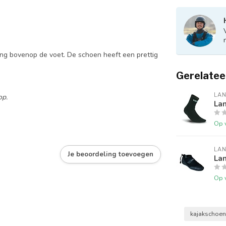
ng bovenop de voet. De schoen heeft een prettig
Gerelatee
LA
op.
La
Op 
LA
Je beoordeling toevoegen
La
Op 
kajakschoe