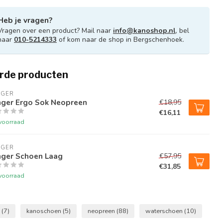
Heb je vragen?
Vragen over een product? Mail naar
info@kanoshop.nl
, bel
naar
010-5214333
of kom naar de shop in Bergschenhoek.
rde producten
NGER
nger Ergo Sok Neopreen
€18,95
€16,11
voorraad
NGER
nger Schoen Laag
€57,95
€31,85
voorraad
n
(7)
kanoschoen
(5)
neopreen
(88)
waterschoen
(10)