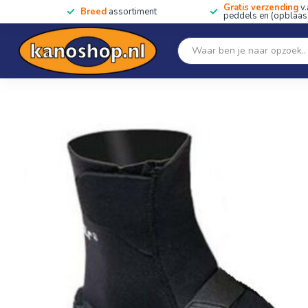
Gratis verzending
v.
Breed
assortiment
peddels en (opblaas)
Home
SALE!!
Kano's, kajaks & SUP's
Peddels
Home
/
Schoen Neopreen Hoog