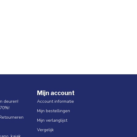
Mijn account
jn deuren!
Account informatie
 70%!
Mijn bestellingen
 Retourneren
Mijn verlanglijst
Vergelijk
ano, kajak,