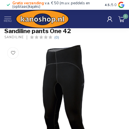
Gratis verzending
v.a. € 50 (m.u.v. peddels en
Advies van ec
4.5
/5.0
(opblaas)kajaks)
0
Home
/
pants One 42
MENU
Sandiline pants One 42
(0)
SANDILINE