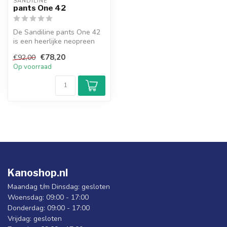
SANDILINE
pants One 42
De Sandiline pants One 42
is een heerlijke neopreen
broek voor het peddelen bij
€78,20
€92,00
...
Op voorraad
Kanoshop.nl
Maandag t/m Dinsdag: gesloten
Woensdag: 09:00 - 17:00
Donderdag: 09:00 - 17:00
Vrijdag: gesloten