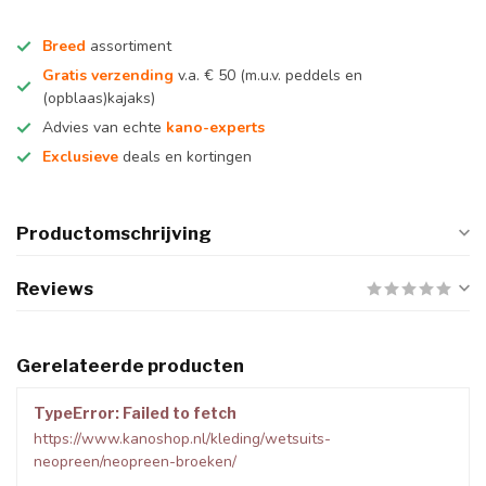
Breed
assortiment
Gratis verzending
v.a. € 50 (m.u.v. peddels en
(opblaas)kajaks)
Advies van echte
kano-experts
Exclusieve
deals en kortingen
Productomschrijving
Reviews
Gerelateerde producten
TypeError: Failed to fetch
https://www.kanoshop.nl/kleding/wetsuits-
neopreen/neopreen-broeken/