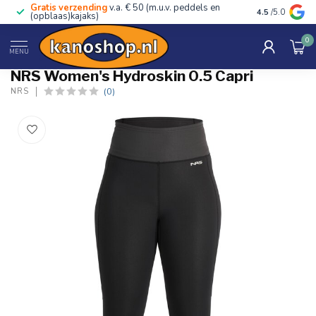
Gratis verzending
v.a. € 50 (m.u.v. peddels en
Advies van ec
4.5
/5.0
(opblaas)kajaks)
0
Home
/
Women's Hydroskin 0.5 Capri
MENU
NRS Women's Hydroskin 0.5 Capri
(0)
NRS