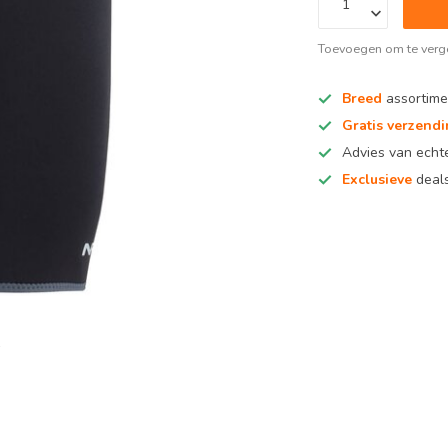
Toevoegen om te verge
Breed
assortime
Gratis verzend
Advies van ech
Exclusieve
deals