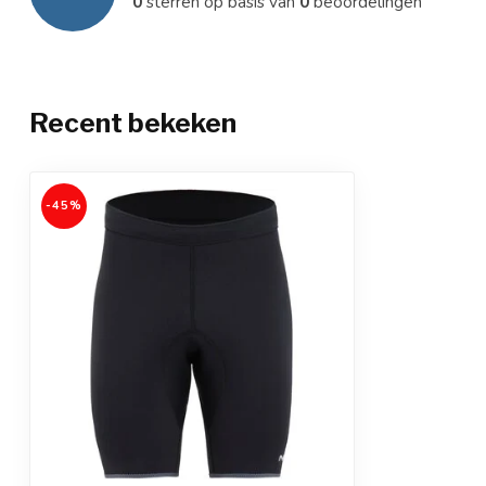
0
sterren op basis van
0
beoordelingen
Recent bekeken
-45%