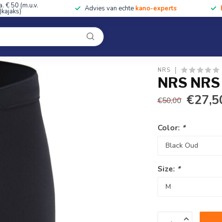
a. € 50 (m.u.v.
Advies van echte
kano-experts
kajaks)
Kleding
Uitrusting
Accessoires
Cursussen & Toc
Onze winkel
NRS
NRS NRS 
€27,5
€50,00
Color:
*
Size:
*