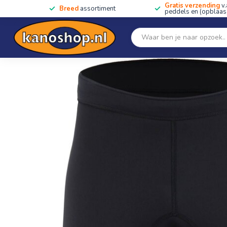
Gratis verzending
v.
Breed
assortiment
peddels en (opblaas)
Home
SALE!!
Kano's, kajaks & SUP's
Peddels
Home
/
NRS Men's Ignitor Shorts