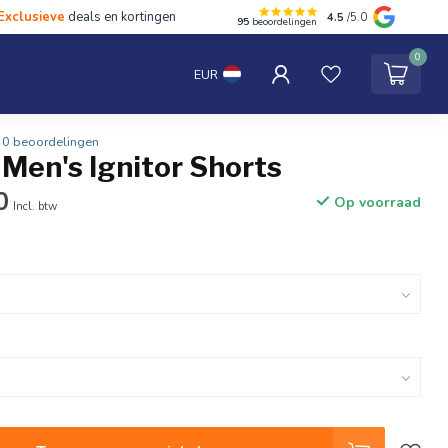
Exclusieve
deals en kortingen
4.5
/5.0
95
beoordelingen
hten
Tentipi
Blog
Spaar punten
Contact
0
EUR
0 beoordelingen
Men's Ignitor Shorts
0
Op voorraad
Incl. btw