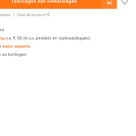
Toevoegen aan winkelwagen
lijken
Deel dit product
nt
ing
v.a. € 50 (m.u.v. peddels en (opblaas)kajaks)
te
kano-experts
 en kortingen