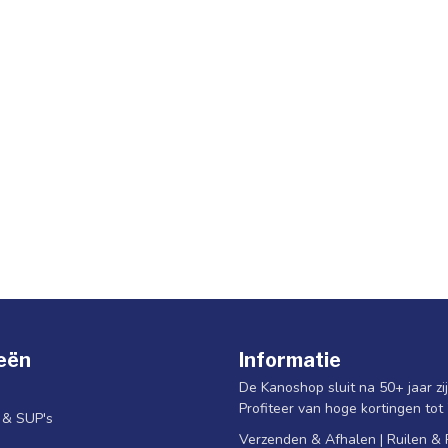
eën
Informatie
De Kanoshop sluit na 50+ jaar zi
Profiteer van hoge kortingen tot
s & SUP's
Verzenden & Afhalen | Ruilen &