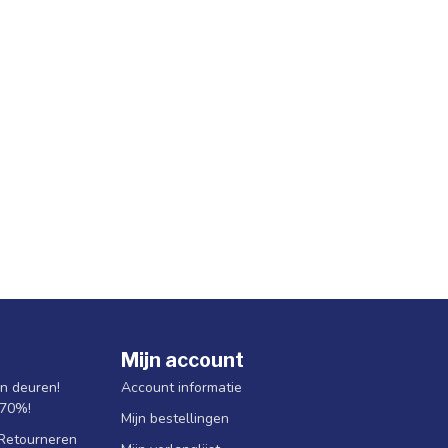
Mijn account
jn deuren!
Account informatie
 70%!
Mijn bestellingen
 Retourneren