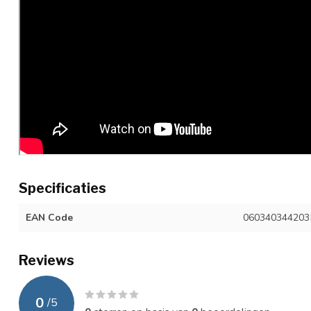
Specificaties
EAN Code
060340344203
Reviews
0
/
5