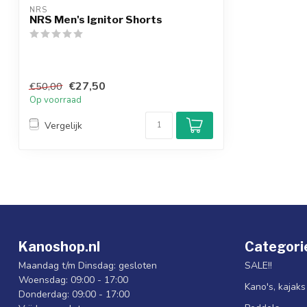
NRS
NRS Men's Ignitor Shorts
€27,50
€50,00
Op voorraad
Vergelijk
Kanoshop.nl
Categori
Maandag t/m Dinsdag: gesloten
SALE!!
Woensdag: 09:00 - 17:00
Kano's, kajak
Donderdag: 09:00 - 17:00