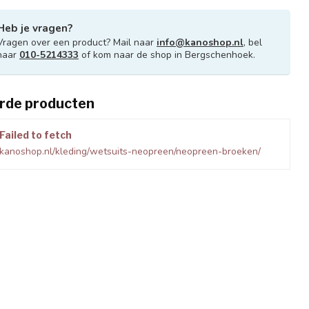
Heb je vragen?
Vragen over een product? Mail naar
info@kanoshop.nl
, bel
naar
010-5214333
of kom naar de shop in Bergschenhoek.
rde producten
Failed to fetch
kanoshop.nl/kleding/wetsuits-neopreen/neopreen-broeken/