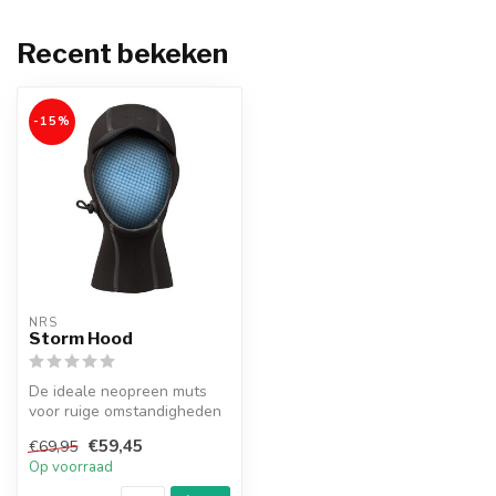
Recent bekeken
-15%
NRS
Storm Hood
De ideale neopreen muts
voor ruige omstandigheden
op het water
€59,45
€69,95
Op voorraad