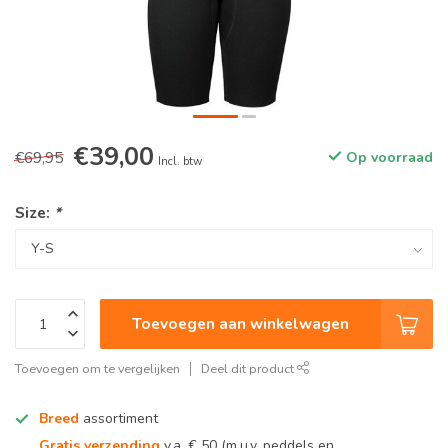
€39,00
€69,95
Op voorraad
Incl. btw
Size:
*
Toevoegen aan winkelwagen
Toevoegen om te vergelijken
Deel dit product
Breed
assortiment
Gratis verzending
v.a. € 50 (m.u.v. peddels en