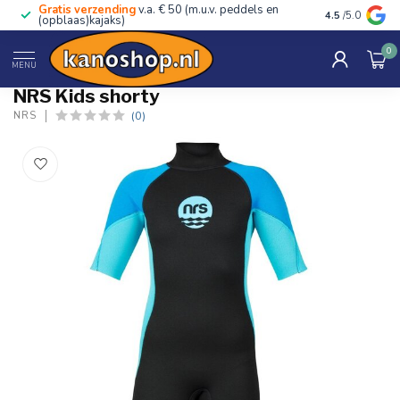
Gratis verzending
v.a. € 50 (m.u.v. peddels en
Advies van ec
4.5
/5.0
(opblaas)kajaks)
0
Home
/
Kids shorty
MENU
NRS Kids shorty
(0)
NRS