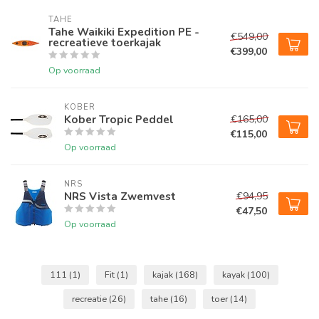
TAHE
Tahe Waikiki Expedition PE -
€549,00
recreatieve toerkajak
€399,00
Op voorraad
KOBER
Kober Tropic Peddel
€165,00
€115,00
Op voorraad
NRS
NRS Vista Zwemvest
€94,95
€47,50
Op voorraad
111
(1)
Fit
(1)
kajak
(168)
kayak
(100)
recreatie
(26)
tahe
(16)
toer
(14)