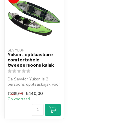
SEVYLOR
Yukon - opblaasbare
comfortabele
tweepersoons kajak
De Sevylor Yukon is 2
persoons opblaaskajak voor
de echte avonturier. Dus, op
€440,00
€899,00
zo...
Op voorraad