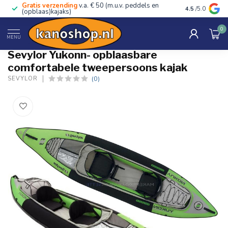
Gratis verzending
v.a. € 50 (m.u.v. peddels en
Advies van ec
4.5
/5.0
(opblaas)kajaks)
0
Home
/
Yukonn- opblaasbare comfortabele tweepersoons kajak
MENU
Sevylor Yukonn- opblaasbare
comfortabele tweepersoons kajak
(0)
SEVYLOR