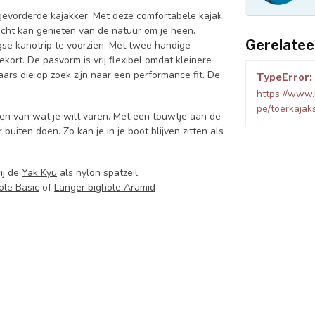
gevorderde kajakker. Met deze comfortabele kajak
e echt kan genieten van de natuur om je heen.
Gerelatee
gse kanotrip te voorzien. Met twee handige
ekort. De pasvorm is vrij flexibel omdat kleinere
rs die op zoek zijn naar een performance fit. De
TypeError: 
https://www.
pe/toerkajak
jven van wat je wilt varen. Met een touwtje aan de
 buiten doen. Zo kan je in je boot blijven zitten als
ij de
Yak Kyu
als nylon spatzeil.
ole Basic
of
Langer bighole Aramid