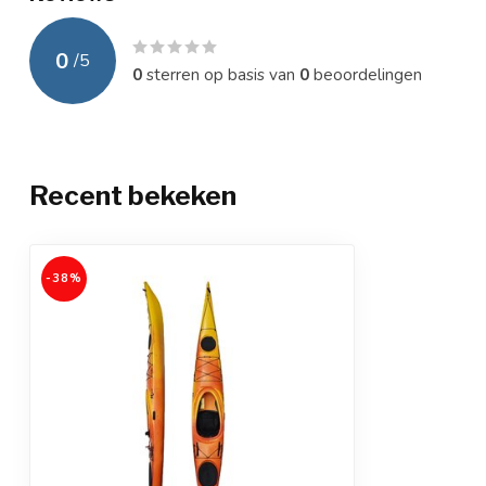
0
/
5
0
sterren op basis van
0
beoordelingen
Recent bekeken
-38%