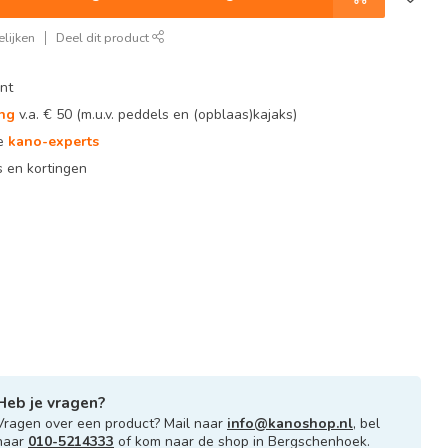
lijken
Deel dit product
nt
ing
v.a. € 50 (m.u.v. peddels en (opblaas)kajaks)
te
kano-experts
 en kortingen
Heb je vragen?
Vragen over een product? Mail naar
info@kanoshop.nl
, bel
naar
010-5214333
of kom naar de shop in Bergschenhoek.