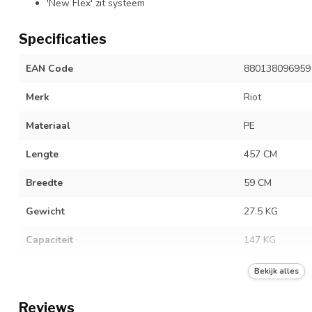
'New Flex' zit systeem
Specificaties
EAN Code
880138096959
Merk
Riot
Materiaal
PE
Lengte
457 CM
Breedte
59 CM
Gewicht
27.5 KG
Capaciteit
147 KG
Cockpit
90 X 50 CM
Bekijk alles
Reviews