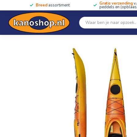
Gratis verzending
v.
Breed
assortiment
peddels en (opblaas)
Home
SALE!!
Kano's, kajaks & SUP's
Peddels
Home
/
Riot Edge 15 met Skeg