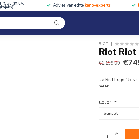
a. € 50 (m.u.v.
Advies van echte
kano-experts
kajaks)
Kleding
Uitrusting
Accessoires
Cursussen & Toc
Onze winkel
RIOT
Riot Rio
€74
€1.199,00
De Riot Edge 15 is 
meer
.
Color:
*