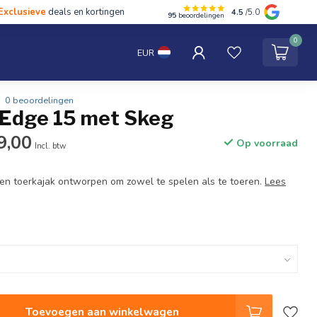
Exclusieve
deals en kortingen
4.5
/5.0
95
beoordelingen
hten
Tentipi
Blog
Spaar punten
Contact
0
EUR
0 beoordelingen
t Edge 15 met Skeg
9,00
Op voorraad
Incl. btw
een toerkajak ontworpen om zowel te spelen als te toeren.
Lees
Toevoegen aan winkelwagen