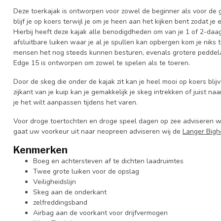
Deze toerkajak is ontworpen voor zowel de beginner als voor de 
blijf je op koers terwijl je om je heen aan het kijken bent zodat j
Hierbij heeft deze kajak alle benodigdheden om van je 1 of 2-daa
afsluitbare luiken waar je al je spullen kan opbergen kom je niks t
mensen het nog steeds kunnen besturen, evenals grotere peddelaa
Edge 15 is ontworpen om zowel te spelen als te toeren.
Door de skeg die onder de kajak zit kan je heel mooi op koers bli
zijkant van je kuip kan je gemakkelijk je skeg intrekken of juist naar
je het wilt aanpassen tijdens het varen.
Voor droge toertochten en droge speel dagen op zee adviseren w
gaat uw voorkeur uit naar neopreen adviseren wij de
Langer Bigh
Kenmerken
Boeg en achtersteven af te dichten laadruimtes
Twee grote luiken voor de opslag
Veiligheidslijn
Skeg aan de onderkant
zelfreddingsband
Airbag aan de voorkant voor drijfvermogen