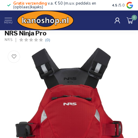
Gratis verzending
v.a. € 50 (m.u.v. peddels en
Advies van ec
4.5
/5.0
(opblaas)kajaks)
0
Home
/
Ninja Pro
MENU
NRS Ninja Pro
(0)
NRS