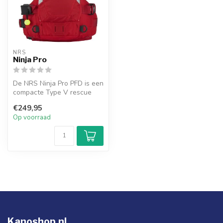
NRS
Ninja Pro
De NRS Ninja Pro PFD is een
compacte Type V rescue
vest met Orbit Fit System,
€249,95
qu...
Op voorraad
Kanoshop.nl