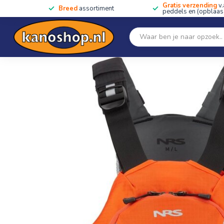
Gratis verzending
v.
Breed
assortiment
peddels en (opblaas)
Home
SALE!!
Kano's, kajaks & SUP's
Peddels
Home
/
Ninja OS Orbit Fit