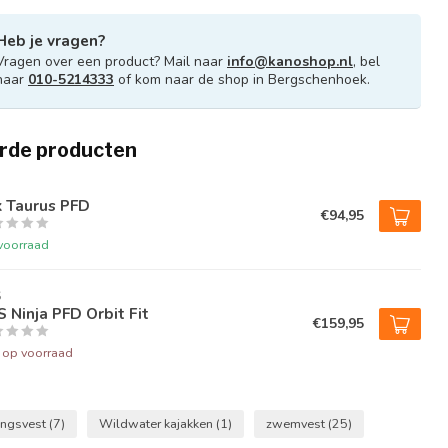
Heb je vragen?
Vragen over een product? Mail naar
info@kanoshop.nl
, bel
naar
010-5214333
of kom naar de shop in Bergschenhoek.
rde producten
k Taurus PFD
€94,95
voorraad
S
 Ninja PFD Orbit Fit
€159,95
t op voorraad
ingsvest
(7)
Wildwater kajakken
(1)
zwemvest
(25)