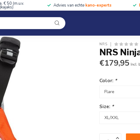
a. € 50 (m.u.v.
Advies van echte
kano-experts
kajaks)
Kleding
Uitrusting
Accessoires
Cursussen & Toc
Onze winkel
NRS
NRS Ninja
€179,95
Incl. 
Color:
*
Size:
*