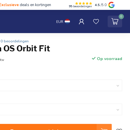
Exclusieve
deals en kortingen
4.5
/5.0
95
beoordelingen
hten
Tentipi
Blog
Spaar punten
Contact
0
EUR
0 beoordelingen
 OS Orbit Fit
Op voorraad
btw