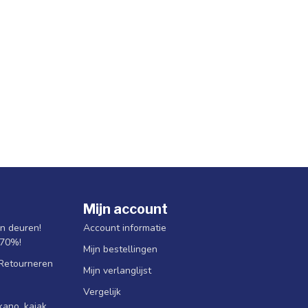
Mijn account
jn deuren!
Account informatie
 70%!
Mijn bestellingen
 Retourneren
Mijn verlanglijst
Vergelijk
ano, kajak,