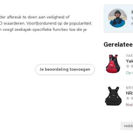
der afbreuk te doen aan veiligheid of
FD waarderen. Voortbordurend op de populariteit
 voegt zeekajak-specifieke functies toe die je
Gerelatee
YAK
Ya
Je beoordeling toevoegen
Op 
NR
NRS
Nie
redd