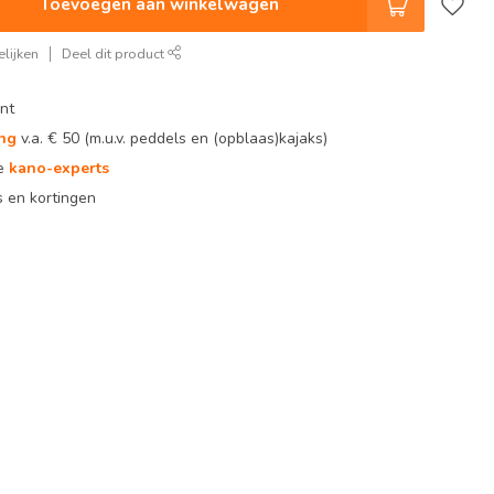
Toevoegen aan winkelwagen
lijken
Deel dit product
nt
ing
v.a. € 50 (m.u.v. peddels en (opblaas)kajaks)
te
kano-experts
 en kortingen