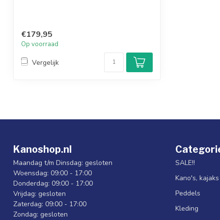
€179,95
Op voorraad
Vergelijk
Kanoshop.nl
Categori
Maandag t/m Dinsdag: gesloten
SALE!!
Woensdag: 09:00 - 17:00
Kano's, kajak
Donderdag: 09:00 - 17:00
Peddels
Vrijdag: gesloten
Zaterdag: 09:00 - 17:00
Kleding
Zondag: gesloten