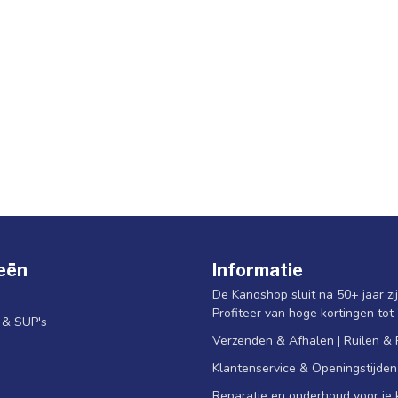
eën
Informatie
De Kanoshop sluit na 50+ jaar zi
Profiteer van hoge kortingen tot
s & SUP's
Verzenden & Afhalen | Ruilen &
Klantenservice & Openingstijden
Reparatie en onderhoud voor je k