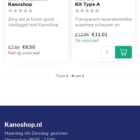
Kanoshop
Kit Type A
Zorg dat je boten goed
Transparant reparatiemiddel
vastliggen met Kanoshop
waarmee scheuren en
Spanbanden!
gaten in alle materialen
€11,01
€12,95
eenvoud...
Op voorraad
€6,50
€7,50
Niet op voorraad
Toon
1
-
6
van 6
Kanoshop.nl
Maandag t/m Dinsdag: gesloten
Woensdag: 09:00 - 17:00