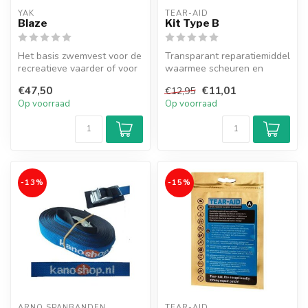
YAK
TEAR-AID
Blaze
Kit Type B
Het basis zwemvest voor de
Transparant reparatiemiddel
recreatieve vaarder of voor
waarmee scheuren en
in de verhuur bij uitgift...
gaten in Vinyl/PVC
€47,50
€11,01
€12,95
eenvoudig te ...
Op voorraad
Op voorraad
-13%
-15%
ARNO SPANBANDEN
TEAR-AID