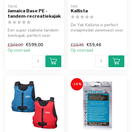
TAHE
YAK
Jamaica Base PE -
Kallista
tandem-recreatiekajak
De Yak Kallista is perfect
Een super stabiele tandem-
instapmodel zwemvest voor
toerkajak, perfect voor
je dagje of weekendje op
gezinnen. Geschikt voor 2
he...
€599,00
€59,46
€849,00
€69,95
volw...
Op voorraad
Op voorraad
-15%