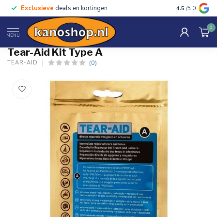
Exclusieve
deals en kortingen
4.5
/5.0
0
Home
/
Kit Type A
MENU
Tear-Aid Kit Type A
(0)
TEAR-AID