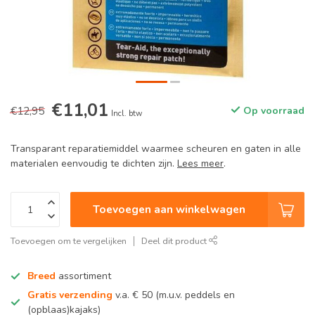
€11,01
€12,95
Op voorraad
Incl. btw
Transparant reparatiemiddel waarmee scheuren en gaten in alle
materialen eenvoudig te dichten zijn.
Lees meer
.
Toevoegen aan winkelwagen
Toevoegen om te vergelijken
Deel dit product
Breed
assortiment
Gratis verzending
v.a. € 50 (m.u.v. peddels en
(opblaas)kajaks)