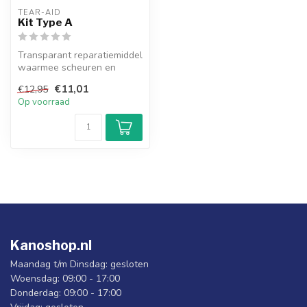
TEAR-AID
Kit Type A
Transparant reparatiemiddel
waarmee scheuren en
gaten in alle materialen
€11,01
€12,95
eenvoud...
Op voorraad
Kanoshop.nl
Maandag t/m Dinsdag: gesloten
Woensdag: 09:00 - 17:00
Donderdag: 09:00 - 17:00