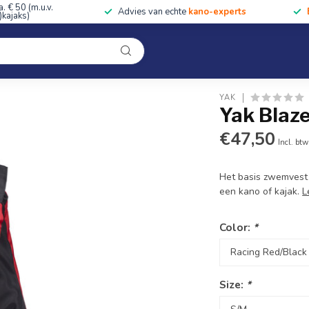
a. € 50 (m.u.v.
Advies van echte
kano-experts
kajaks)
Kleding
Uitrusting
Accessoires
Cursussen & Toc
Onze winkel
YAK
Yak Blaz
€47,50
Incl. btw
Het basis zwemvest v
een kano of kajak.
L
Color:
*
Size:
*