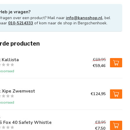
Heb je vragen?
Vragen over een product? Mail naar
info@kanoshop.nl
, bel
naar
010-5214333
of kom naar de shop in Bergschenhoek.
rde producten
 Kallista
€69,95
€59,46
voorraad
k Xipe Zwemvest
€124,95
voorraad
S
S Fox 40 Safety Whistle
€8,95
€7,50