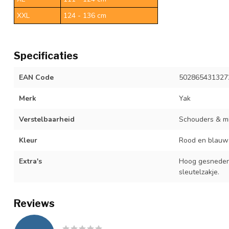
XXL
124 - 136 cm
Specificaties
EAN Code
502865431327
Merk
Yak
Verstelbaarheid
Schouders & m
Kleur
Rood en blauw
Extra's
Hoog gesneden s
sleutelzakje.
Reviews