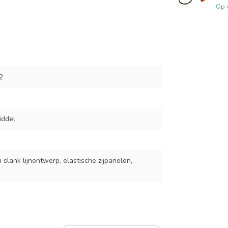
Op 
2
iddel
lank lijnontwerp, elastische zijpanelen,