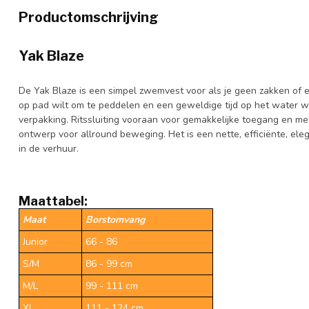
Productomschrijving
Yak Blaze
De Yak Blaze is een simpel zwemvest voor als je geen zakken of e
op pad wilt om te peddelen en een geweldige tijd op het water wil
verpakking. Ritssluiting vooraan voor gemakkelijke toegang en m
ontwerp voor allround beweging. Het is een nette, efficiënte, eleg
in de verhuur.
Maattabel:
Maat
Borstomvang
Junior
66 - 86
S/M
86 - 99 cm
M/L
99 - 111 cm
XL
111 - 124 cm