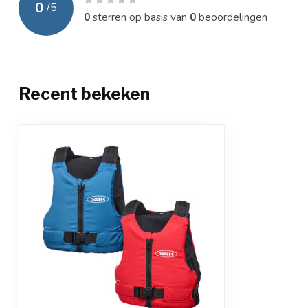
0
/
5
0
sterren op basis van
0
beoordelingen
Recent bekeken