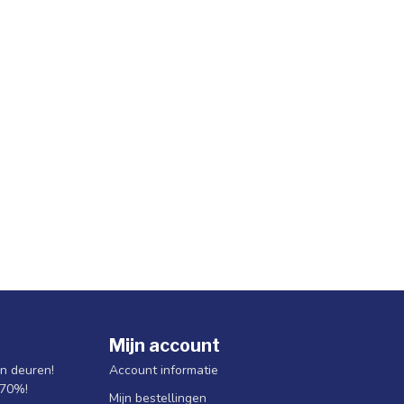
Mijn account
jn deuren!
Account informatie
 70%!
Mijn bestellingen