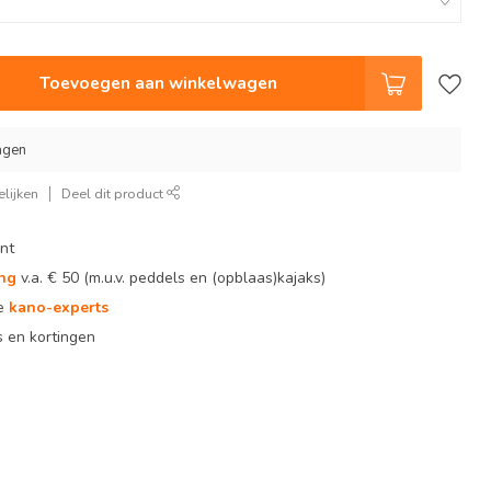
Toevoegen aan winkelwagen
agen
lijken
Deel dit product
nt
ing
v.a. € 50 (m.u.v. peddels en (opblaas)kajaks)
te
kano-experts
 en kortingen