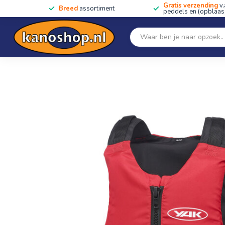
Gratis verzending
v.
Breed
assortiment
peddels en (opblaas)
Home
SALE!!
Kano's, kajaks & SUP's
Peddels
Home
/
Blaze Basis Zwemvest