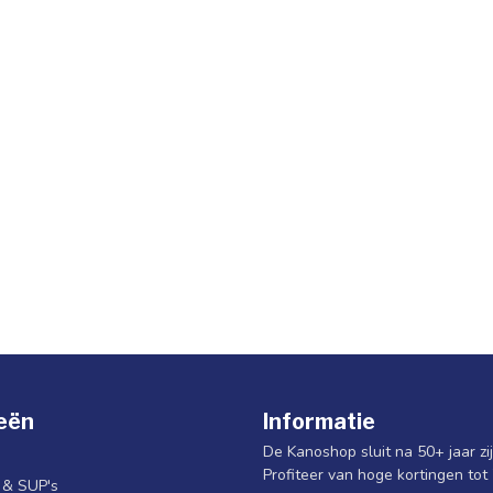
eën
Informatie
De Kanoshop sluit na 50+ jaar zi
Profiteer van hoge kortingen tot
s & SUP's