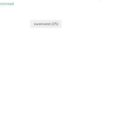
voorraad
zwemvest
(25)