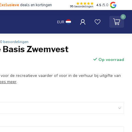
Exclusieve
deals en kortingen
4.5
/5.0
95
beoordelingen
hten
Tentipi
Blog
Spaar punten
Contact
0
EUR
0 beoordelingen
e Basis Zwemvest
Op voorraad
oor de recreatieve vaarder of voor in de verhuur bij uitgifte van
ees meer
.