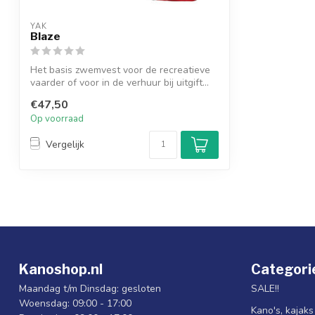
YAK
Blaze
Het basis zwemvest voor de recreatieve
vaarder of voor in de verhuur bij uitgift...
€47,50
Op voorraad
Vergelijk
Kanoshop.nl
Categori
Maandag t/m Dinsdag: gesloten
SALE!!
Woensdag: 09:00 - 17:00
Kano's, kajak