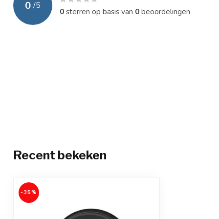
0
/
5
0
sterren op basis van
0
beoordelingen
Recent bekeken
-35%