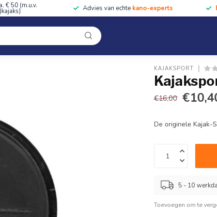
a. € 50 (m.u.v.
Advies van echte
kano-experts
kajaks)
Kleding
Uitrusting
Accessoires
Cursussen & Toc
Onze winkel
KAJAKSPORT
Kajakspo
€10,4
€16,00
De originele Kajak-
5 - 10 werkd
Toevoegen om te verge