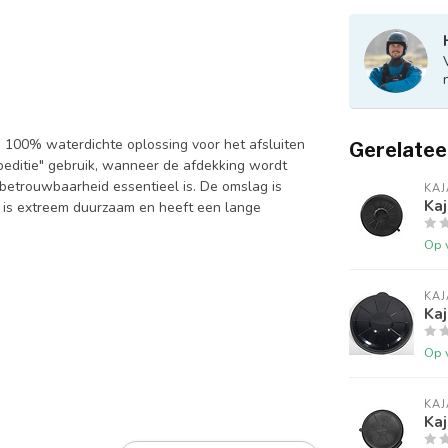
r. 100% waterdichte oplossing voor het afsluiten
Gerelatee
editie" gebruik, wanneer de afdekking wordt
etrouwbaarheid essentieel is. De omslag is
KA
Ka
l is extreem duurzaam en heeft een lange
Op 
KA
Kaj
Op 
KA
Ka