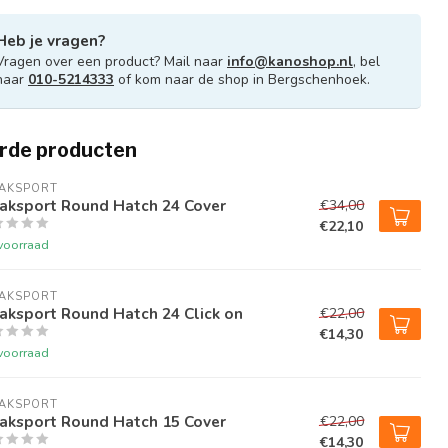
Heb je vragen?
Vragen over een product? Mail naar
info@kanoshop.nl
, bel
naar
010-5214333
of kom naar de shop in Bergschenhoek.
rde producten
JAKSPORT
jaksport Round Hatch 24 Cover
€34,00
€22,10
voorraad
JAKSPORT
aksport Round Hatch 24 Click on
€22,00
€14,30
voorraad
JAKSPORT
jaksport Round Hatch 15 Cover
€22,00
€14,30