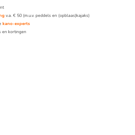
nt
ing
v.a. € 50 (m.u.v. peddels en (opblaas)kajaks)
te
kano-experts
 en kortingen