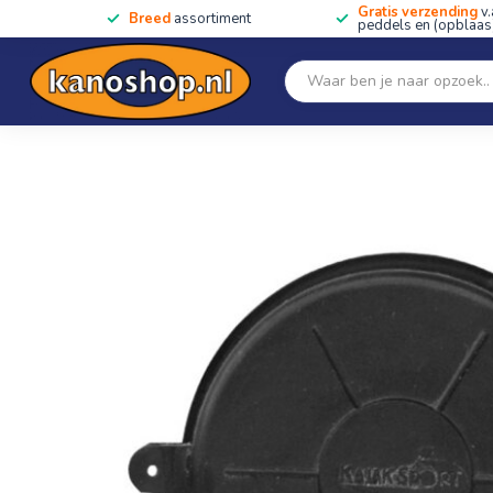
Gratis verzending
v.
Breed
assortiment
peddels en (opblaas)
Home
SALE!!
Kano's, kajaks & SUP's
Peddels
Home
/
Round Hatch 10 Cover