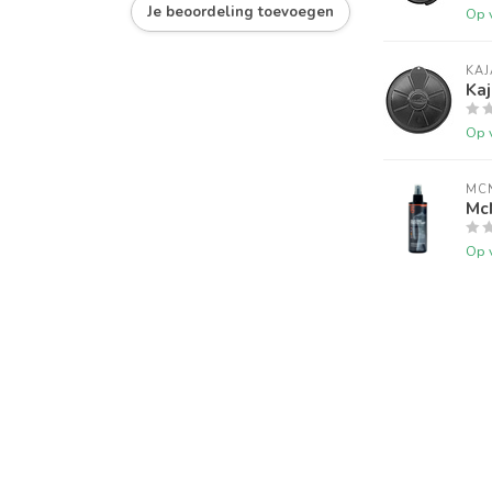
Je beoordeling toevoegen
Op 
KA
Kaj
Op 
MC
McN
Op 