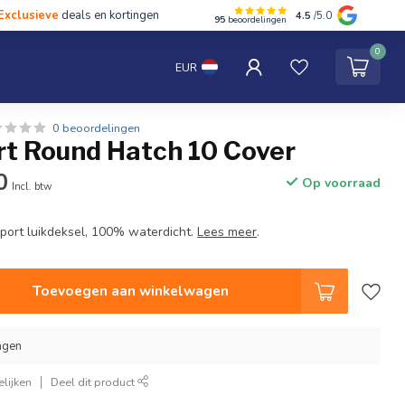
Exclusieve
deals en kortingen
4.5
/5.0
95
beoordelingen
hten
Tentipi
Blog
Spaar punten
Contact
0
EUR
0 beoordelingen
rt Round Hatch 10 Cover
0
Op voorraad
Incl. btw
Sport luikdeksel, 100% waterdicht.
Lees meer
.
Toevoegen aan winkelwagen
agen
lijken
Deel dit product