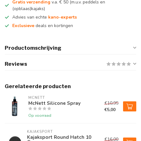
Gratis verzending
v.a. € 50 (m.u.v. peddels en
(opblaas)kajaks)
Advies van echte
kano-experts
Exclusieve
deals en kortingen
Productomschrijving
Reviews
Gerelateerde producten
MCNETT
McNett Silicone Spray
€10,95
€5,00
Op voorraad
KAJAKSPORT
Kajaksport Round Hatch 10
€16,00